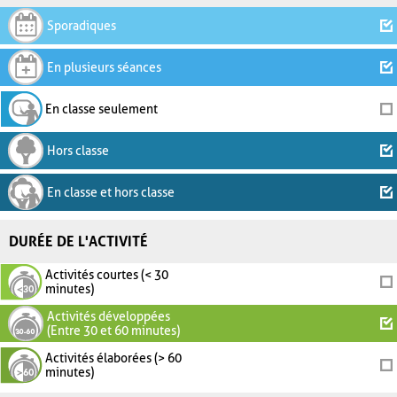
Sporadiques
En plusieurs séances
En classe seulement
Hors classe
En classe et hors classe
DURÉE DE L'ACTIVITÉ
Activités courtes (< 30
minutes)
Activités développées
(Entre 30 et 60 minutes)
Activités élaborées (> 60
minutes)