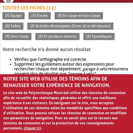
TOUTES LES FICHES (12)
(X) Équipe
(X) Élevée
(X) En classe et hors classe
(X) Faible
(X) Activités développées (Entre 30 et 60 minutes)
(X) Hors classe
(X) En plusieurs séances
(X) Sporadiques
Votre recherche n'a donné aucun résultat
Vérifiez que l'orthographe est correcte.
Supprimez les guillemets autour des expressions pour
rechercher chaque mot séparément.
garage à vélo
retournera
souvent plus de résultat que
"garage à vélo"
.
NOTRE SITE WEB UTILISE DES TÉMOINS AFIN DE
Envisagez d'élargir votre recherche avec
OR
.
garage OR vélo
retournera souvent plus de résultat que
garage à vélo
.
REHAUSSER VOTRE EXPÉRIENCE DE NAVIGATION.
Le site web de Polytechnique Montréal utilise des témoins de connexion
afin de recueillir des statistiques générales et offrir une meilleure
expérience à ses visiteurs. En naviguant sur le site, vous acceptez
l’utilisation de ces témoins selon les modalités spécifiées aux conditions
d’utilisation. Vous pouvez refuser les témoins de connexion en modifiant
vos paramètres de navigation. Pour en savoir plus sur le recours aux
témoins de connexion et sur la protection de vos renseignements
personnels,
cliquez ici
.
Avis de confidentialité et conditions d’utilisation