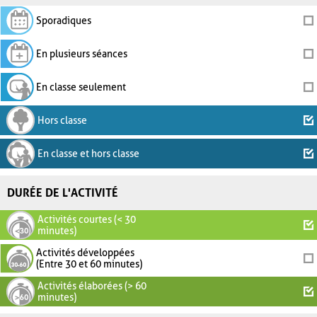
Sporadiques
En plusieurs séances
En classe seulement
Hors classe
En classe et hors classe
DURÉE DE L'ACTIVITÉ
Activités courtes (< 30
minutes)
Activités développées
(Entre 30 et 60 minutes)
Activités élaborées (> 60
minutes)