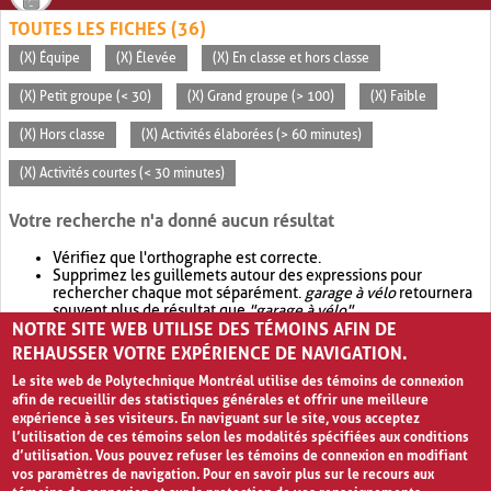
TOUTES LES FICHES (36)
(X) Équipe
(X) Élevée
(X) En classe et hors classe
(X) Petit groupe (< 30)
(X) Grand groupe (> 100)
(X) Faible
(X) Hors classe
(X) Activités élaborées (> 60 minutes)
(X) Activités courtes (< 30 minutes)
Votre recherche n'a donné aucun résultat
Vérifiez que l'orthographe est correcte.
Supprimez les guillemets autour des expressions pour
rechercher chaque mot séparément.
garage à vélo
retournera
souvent plus de résultat que
"garage à vélo"
.
NOTRE SITE WEB UTILISE DES TÉMOINS AFIN DE
Envisagez d'élargir votre recherche avec
OR
.
garage OR vélo
retournera souvent plus de résultat que
garage à vélo
.
REHAUSSER VOTRE EXPÉRIENCE DE NAVIGATION.
Le site web de Polytechnique Montréal utilise des témoins de connexion
afin de recueillir des statistiques générales et offrir une meilleure
expérience à ses visiteurs. En naviguant sur le site, vous acceptez
l’utilisation de ces témoins selon les modalités spécifiées aux conditions
d’utilisation. Vous pouvez refuser les témoins de connexion en modifiant
vos paramètres de navigation. Pour en savoir plus sur le recours aux