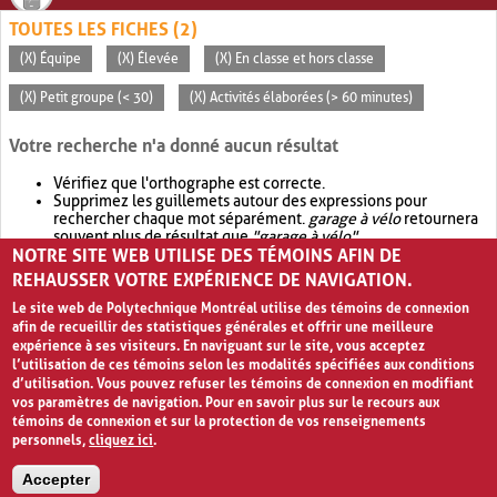
TOUTES LES FICHES (2)
(X) Équipe
(X) Élevée
(X) En classe et hors classe
(X) Petit groupe (< 30)
(X) Activités élaborées (> 60 minutes)
Votre recherche n'a donné aucun résultat
Vérifiez que l'orthographe est correcte.
Supprimez les guillemets autour des expressions pour
rechercher chaque mot séparément.
garage à vélo
retournera
souvent plus de résultat que
"garage à vélo"
.
NOTRE SITE WEB UTILISE DES TÉMOINS AFIN DE
Envisagez d'élargir votre recherche avec
OR
.
garage OR vélo
retournera souvent plus de résultat que
garage à vélo
.
REHAUSSER VOTRE EXPÉRIENCE DE NAVIGATION.
Le site web de Polytechnique Montréal utilise des témoins de connexion
afin de recueillir des statistiques générales et offrir une meilleure
expérience à ses visiteurs. En naviguant sur le site, vous acceptez
l’utilisation de ces témoins selon les modalités spécifiées aux conditions
d’utilisation. Vous pouvez refuser les témoins de connexion en modifiant
vos paramètres de navigation. Pour en savoir plus sur le recours aux
témoins de connexion et sur la protection de vos renseignements
personnels,
cliquez ici
.
Avis de confidentialité et conditions d’utilisation
Accepter