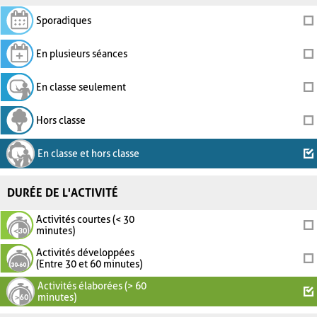
Sporadiques
En plusieurs séances
En classe seulement
Hors classe
En classe et hors classe
DURÉE DE L'ACTIVITÉ
Activités courtes (< 30
minutes)
Activités développées
(Entre 30 et 60 minutes)
Activités élaborées (> 60
minutes)