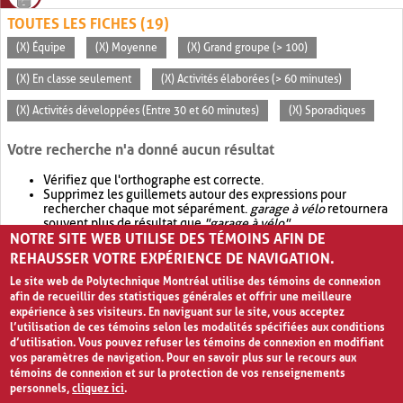
TOUTES LES FICHES (19)
(X) Équipe
(X) Moyenne
(X) Grand groupe (> 100)
(X) En classe seulement
(X) Activités élaborées (> 60 minutes)
(X) Activités développées (Entre 30 et 60 minutes)
(X) Sporadiques
Votre recherche n'a donné aucun résultat
Vérifiez que l'orthographe est correcte.
Supprimez les guillemets autour des expressions pour
rechercher chaque mot séparément.
garage à vélo
retournera
souvent plus de résultat que
"garage à vélo"
.
NOTRE SITE WEB UTILISE DES TÉMOINS AFIN DE
Envisagez d'élargir votre recherche avec
OR
.
garage OR vélo
retournera souvent plus de résultat que
garage à vélo
.
REHAUSSER VOTRE EXPÉRIENCE DE NAVIGATION.
Le site web de Polytechnique Montréal utilise des témoins de connexion
afin de recueillir des statistiques générales et offrir une meilleure
expérience à ses visiteurs. En naviguant sur le site, vous acceptez
l’utilisation de ces témoins selon les modalités spécifiées aux conditions
d’utilisation. Vous pouvez refuser les témoins de connexion en modifiant
vos paramètres de navigation. Pour en savoir plus sur le recours aux
témoins de connexion et sur la protection de vos renseignements
personnels,
cliquez ici
.
Avis de confidentialité et conditions d’utilisation