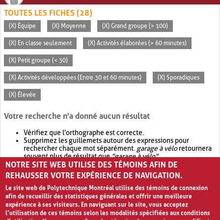
TOUTES LES FICHES (28)
(X) Équipe
(X) Moyenne
(X) Grand groupe (> 100)
(X) En classe seulement
(X) Activités élaborées (> 60 minutes)
(X) Petit groupe (< 30)
(X) Activités développées (Entre 30 et 60 minutes)
(X) Sporadiques
(X) Élevée
Votre recherche n'a donné aucun résultat
Vérifiez que l'orthographe est correcte.
Supprimez les guillemets autour des expressions pour
rechercher chaque mot séparément.
garage à vélo
retournera
souvent plus de résultat que
"garage à vélo"
.
NOTRE SITE WEB UTILISE DES TÉMOINS AFIN DE
Envisagez d'élargir votre recherche avec
OR
.
garage OR vélo
retournera souvent plus de résultat que
garage à vélo
.
REHAUSSER VOTRE EXPÉRIENCE DE NAVIGATION.
Le site web de Polytechnique Montréal utilise des témoins de connexion
afin de recueillir des statistiques générales et offrir une meilleure
expérience à ses visiteurs. En naviguant sur le site, vous acceptez
l’utilisation de ces témoins selon les modalités spécifiées aux conditions