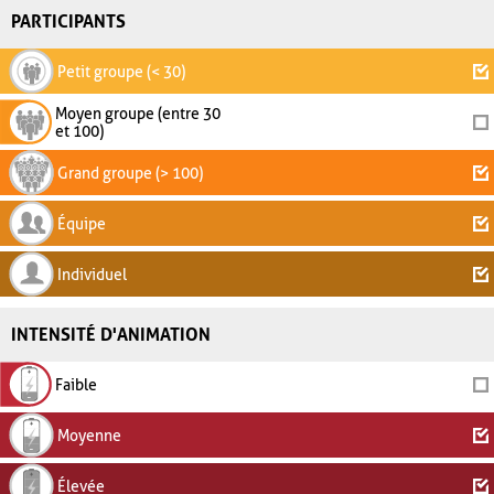
PARTICIPANTS
Petit groupe (< 30)
Moyen groupe (entre 30
et 100)
Grand groupe (> 100)
Équipe
Individuel
INTENSITÉ D'ANIMATION
Faible
Moyenne
Élevée