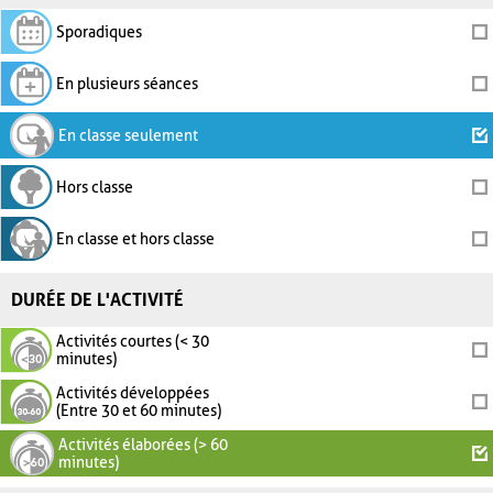
Sporadiques
En plusieurs séances
En classe seulement
Hors classe
En classe et hors classe
DURÉE DE L'ACTIVITÉ
Activités courtes (< 30
minutes)
Activités développées
(Entre 30 et 60 minutes)
Activités élaborées (> 60
minutes)