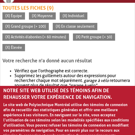
TOUTES LES FICHES (9)
(X) Équipe
(X) Moyenne
(X) Individuel
(X) Grand groupe (> 100)
(X) En classe seulement
(X) Activités élaborées (> 60 minutes)
(X) Petit groupe (< 30)
(X) Élevée
Votre recherche n'a donné aucun résultat
Vérifiez que l'orthographe est correcte.
Supprimez les guillemets autour des expressions pour
rechercher chaque mot séparément.
garage à vélo
retournera
souvent plus de résultat que
"garage à vélo"
.
NOTRE SITE WEB UTILISE DES TÉMOINS AFIN DE
Envisagez d'élargir votre recherche avec
OR
.
garage OR vélo
retournera souvent plus de résultat que
garage à vélo
.
REHAUSSER VOTRE EXPÉRIENCE DE NAVIGATION.
Le site web de Polytechnique Montréal utilise des témoins de connexion
afin de recueillir des statistiques générales et offrir une meilleure
expérience à ses visiteurs. En naviguant sur le site, vous acceptez
l’utilisation de ces témoins selon les modalités spécifiées aux conditions
d’utilisation. Vous pouvez refuser les témoins de connexion en modifiant
vos paramètres de navigation. Pour en savoir plus sur le recours aux