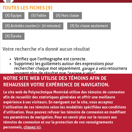
TOUTES LES FICHES (9)
(X) Équipe
(X) Faible
(X) Hors classe
(X) Activités courtes (< 30 minutes)
(X) En classe seulement
(X) Élevée
Votre recherche n'a donné aucun résultat
Vérifiez que l'orthographe est correcte.
Supprimez les guillemets autour des expressions pour
rechercher chaque mot séparément.
garage à vélo
retournera
souvent plus de résultat que
"garage à vélo"
.
NOTRE SITE WEB UTILISE DES TÉMOINS AFIN DE
Envisagez d'élargir votre recherche avec
OR
.
garage OR vélo
retournera souvent plus de résultat que
garage à vélo
.
REHAUSSER VOTRE EXPÉRIENCE DE NAVIGATION.
Le site web de Polytechnique Montréal utilise des témoins de connexion
afin de recueillir des statistiques générales et offrir une meilleure
expérience à ses visiteurs. En naviguant sur le site, vous acceptez
l’utilisation de ces témoins selon les modalités spécifiées aux conditions
d’utilisation. Vous pouvez refuser les témoins de connexion en modifiant
vos paramètres de navigation. Pour en savoir plus sur le recours aux
témoins de connexion et sur la protection de vos renseignements
personnels,
cliquez ici
.
Avis de confidentialité et conditions d’utilisation