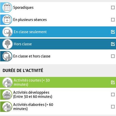
Sporadiques
En plusieurs séances
En classe seulement
Hors classe
En classe et hors classe
DURÉE DE L'ACTIVITÉ
Activités courtes (< 30
minutes)
Activités développées
(Entre 30 et 60 minutes)
Activités élaborées (> 60
minutes)