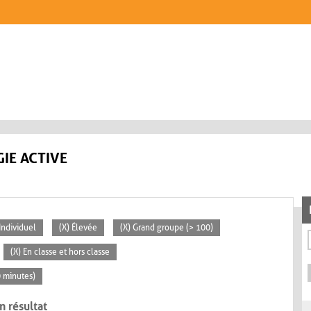
IE ACTIVE
 Individuel
(X) Élevée
(X) Grand groupe (> 100)
(X) En classe et hors classe
0 minutes)
n résultat