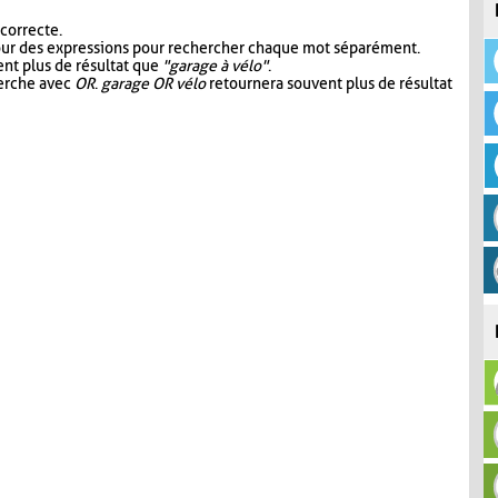
 correcte.
our des expressions pour rechercher chaque mot séparément.
nt plus de résultat que
"garage à vélo"
.
herche avec
OR
.
garage OR vélo
retournera souvent plus de résultat