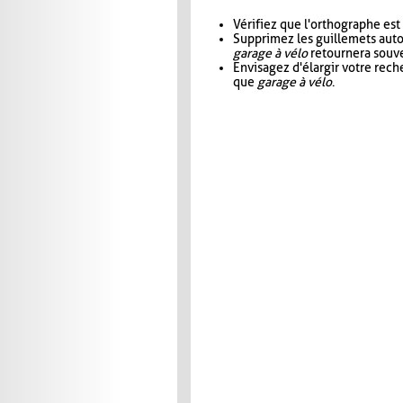
Vérifiez que l'orthographe est
Supprimez les guillemets aut
garage à vélo
retournera souve
Envisagez d'élargir votre rec
que
garage à vélo
.