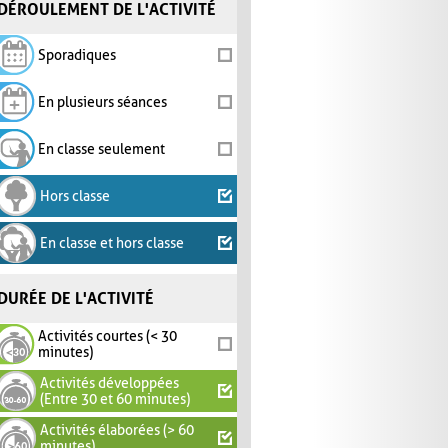
DÉROULEMENT DE L'ACTIVITÉ
Sporadiques
En plusieurs séances
En classe seulement
Hors classe
En classe et hors classe
DURÉE DE L'ACTIVITÉ
Activités courtes (< 30
minutes)
Activités développées
(Entre 30 et 60 minutes)
Activités élaborées (> 60
minutes)