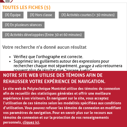
TOUTES LES FICHES (5)
(X) Équipe
(X) Hors classe
(X) Activités courtes (< 30 minutes)
(X) En plusieurs séances
(X) Activités développées (Entre 30 et 60 minutes)
Votre recherche n'a donné aucun résultat
Vérifiez que l'orthographe est correcte.
Supprimez les guillemets autour des expressions pour
rechercher chaque mot séparément.
garage à vélo
retournera
souvent plus de résultat que
"garage à vélo"
.
NOTRE SITE WEB UTILISE DES TÉMOINS AFIN DE
Envisagez d'élargir votre recherche avec
OR
.
garage OR vélo
retournera souvent plus de résultat que
garage à vélo
.
REHAUSSER VOTRE EXPÉRIENCE DE NAVIGATION.
Le site web de Polytechnique Montréal utilise des témoins de connexion
afin de recueillir des statistiques générales et offrir une meilleure
expérience à ses visiteurs. En naviguant sur le site, vous acceptez
l’utilisation de ces témoins selon les modalités spécifiées aux conditions
d’utilisation. Vous pouvez refuser les témoins de connexion en modifiant
vos paramètres de navigation. Pour en savoir plus sur le recours aux
témoins de connexion et sur la protection de vos renseignements
personnels,
cliquez ici
.
Avis de confidentialité et conditions d’utilisation