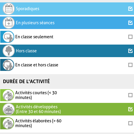
Sporadiques
En plusieurs séances
En classe seulement
Hors classe
En classe et hors classe
DURÉE DE L'ACTIVITÉ
Activités courtes (< 30
minutes)
Activités développées
(Entre 30 et 60 minutes)
Activités élaborées (> 60
minutes)