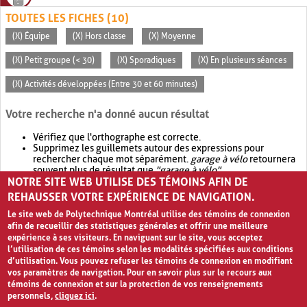
TOUTES LES FICHES (10)
(X) Équipe
(X) Hors classe
(X) Moyenne
(X) Petit groupe (< 30)
(X) Sporadiques
(X) En plusieurs séances
(X) Activités développées (Entre 30 et 60 minutes)
Votre recherche n'a donné aucun résultat
Vérifiez que l'orthographe est correcte.
Supprimez les guillemets autour des expressions pour
rechercher chaque mot séparément.
garage à vélo
retournera
souvent plus de résultat que
"garage à vélo"
.
NOTRE SITE WEB UTILISE DES TÉMOINS AFIN DE
Envisagez d'élargir votre recherche avec
OR
.
garage OR vélo
retournera souvent plus de résultat que
garage à vélo
.
REHAUSSER VOTRE EXPÉRIENCE DE NAVIGATION.
Le site web de Polytechnique Montréal utilise des témoins de connexion
afin de recueillir des statistiques générales et offrir une meilleure
expérience à ses visiteurs. En naviguant sur le site, vous acceptez
l’utilisation de ces témoins selon les modalités spécifiées aux conditions
d’utilisation. Vous pouvez refuser les témoins de connexion en modifiant
vos paramètres de navigation. Pour en savoir plus sur le recours aux
témoins de connexion et sur la protection de vos renseignements
personnels,
cliquez ici
.
Avis de confidentialité et conditions d’utilisation