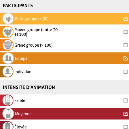
PARTICIPANTS
Petit groupe (< 30)
Moyen groupe (entre 30
et 100)
Grand groupe (> 100)
Équipe
Individuel
INTENSITÉ D'ANIMATION
Faible
Moyenne
Élevée