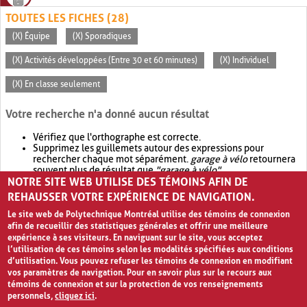
TOUTES LES FICHES (28)
(X) Équipe
(X) Sporadiques
(X) Activités développées (Entre 30 et 60 minutes)
(X) Individuel
(X) En classe seulement
Votre recherche n'a donné aucun résultat
Vérifiez que l'orthographe est correcte.
Supprimez les guillemets autour des expressions pour
rechercher chaque mot séparément.
garage à vélo
retournera
souvent plus de résultat que
"garage à vélo"
.
NOTRE SITE WEB UTILISE DES TÉMOINS AFIN DE
Envisagez d'élargir votre recherche avec
OR
.
garage OR vélo
retournera souvent plus de résultat que
garage à vélo
.
REHAUSSER VOTRE EXPÉRIENCE DE NAVIGATION.
Le site web de Polytechnique Montréal utilise des témoins de connexion
afin de recueillir des statistiques générales et offrir une meilleure
expérience à ses visiteurs. En naviguant sur le site, vous acceptez
l’utilisation de ces témoins selon les modalités spécifiées aux conditions
d’utilisation. Vous pouvez refuser les témoins de connexion en modifiant
vos paramètres de navigation. Pour en savoir plus sur le recours aux
témoins de connexion et sur la protection de vos renseignements
personnels,
cliquez ici
.
Avis de confidentialité et conditions d’utilisation