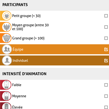
PARTICIPANTS
Petit groupe (< 30)
Moyen groupe (entre 30
et 100)
Grand groupe (> 100)
Équipe
Individuel
INTENSITÉ D'ANIMATION
Faible
Moyenne
Élevée