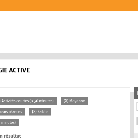
IE ACTIVE
) Activités courtes (< 30 minutes)
(X) Moyenne
sieurs séances
(X) Faible
0 minutes)
n résultat