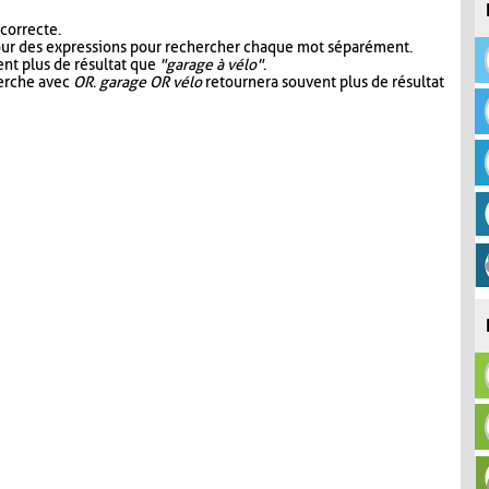
 correcte.
our des expressions pour rechercher chaque mot séparément.
nt plus de résultat que
"garage à vélo"
.
herche avec
OR
.
garage OR vélo
retournera souvent plus de résultat