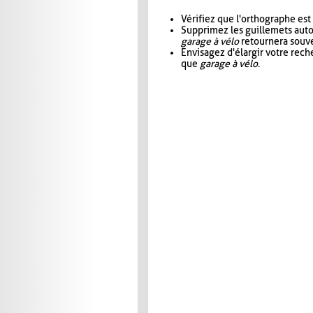
Vérifiez que l'orthographe est
Supprimez les guillemets aut
garage à vélo
retournera souve
Envisagez d'élargir votre rec
que
garage à vélo
.