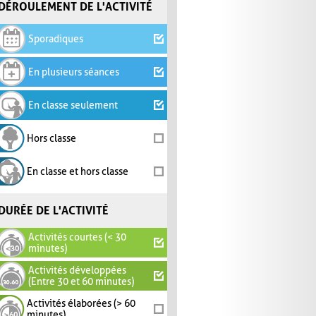
DÉROULEMENT DE L'ACTIVITÉ
Sporadiques
En plusieurs séances
En classe seulement
Hors classe
En classe et hors classe
DURÉE DE L'ACTIVITÉ
Activités courtes (< 30
minutes)
Activités développées
(Entre 30 et 60 minutes)
Activités élaborées (> 60
minutes)