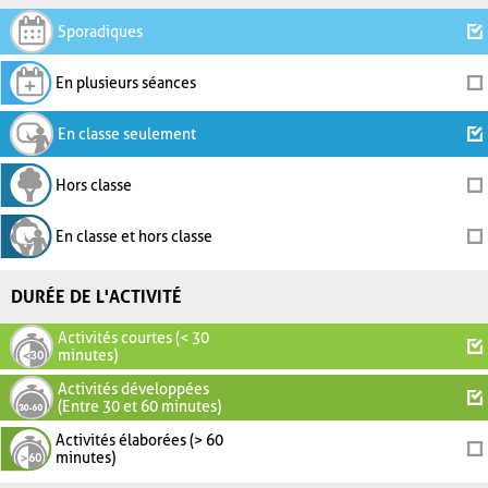
Sporadiques
En plusieurs séances
En classe seulement
Hors classe
En classe et hors classe
DURÉE DE L'ACTIVITÉ
Activités courtes (< 30
minutes)
Activités développées
(Entre 30 et 60 minutes)
Activités élaborées (> 60
minutes)