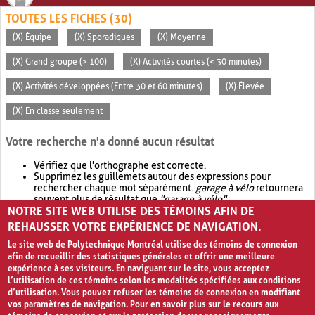
TOUTES LES FICHES (30)
(X) Équipe
(X) Sporadiques
(X) Moyenne
(X) Grand groupe (> 100)
(X) Activités courtes (< 30 minutes)
(X) Activités développées (Entre 30 et 60 minutes)
(X) Élevée
(X) En classe seulement
Votre recherche n'a donné aucun résultat
Vérifiez que l'orthographe est correcte.
Supprimez les guillemets autour des expressions pour
rechercher chaque mot séparément.
garage à vélo
retournera
souvent plus de résultat que
"garage à vélo"
.
NOTRE SITE WEB UTILISE DES TÉMOINS AFIN DE
Envisagez d'élargir votre recherche avec
OR
.
garage OR vélo
retournera souvent plus de résultat que
garage à vélo
.
REHAUSSER VOTRE EXPÉRIENCE DE NAVIGATION.
Le site web de Polytechnique Montréal utilise des témoins de connexion
afin de recueillir des statistiques générales et offrir une meilleure
expérience à ses visiteurs. En naviguant sur le site, vous acceptez
l’utilisation de ces témoins selon les modalités spécifiées aux conditions
d’utilisation. Vous pouvez refuser les témoins de connexion en modifiant
vos paramètres de navigation. Pour en savoir plus sur le recours aux