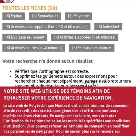
TOUTES LES FICHES (30)
(X) Équipe
(X) Sporadiques
(X) Moyenne
(X) Activités développées (Entre 30 et 60 minutes)
(X) Individuel
(X) En classe seulement
(X) Activités élaborées (> 60 minutes)
(X) Activités courtes (< 30 minutes)
(X) En plusieurs séances
Votre recherche n'a donné aucun résultat
Vérifiez que l'orthographe est correcte.
Supprimez les guillemets autour des expressions pour
rechercher chaque mot séparément.
garage à vélo
retournera
souvent plus de résultat que
"garage à vélo"
.
NOTRE SITE WEB UTILISE DES TÉMOINS AFIN DE
Envisagez d'élargir votre recherche avec
OR
.
garage OR vélo
retournera souvent plus de résultat que
garage à vélo
.
REHAUSSER VOTRE EXPÉRIENCE DE NAVIGATION.
Le site web de Polytechnique Montréal utilise des témoins de connexion
afin de recueillir des statistiques générales et offrir une meilleure
expérience à ses visiteurs. En naviguant sur le site, vous acceptez
l’utilisation de ces témoins selon les modalités spécifiées aux conditions
d’utilisation. Vous pouvez refuser les témoins de connexion en modifiant
vos paramètres de navigation. Pour en savoir plus sur le recours aux