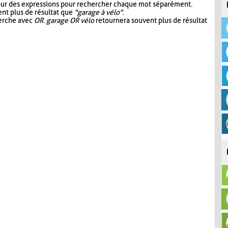
our des expressions pour rechercher chaque mot séparément.
nt plus de résultat que
"garage à vélo"
.
herche avec
OR
.
garage OR vélo
retournera souvent plus de résultat