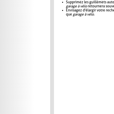
Supprimez les guillemets aut
garage à vélo
retournera souve
Envisagez d'élargir votre rec
que
garage à vélo
.