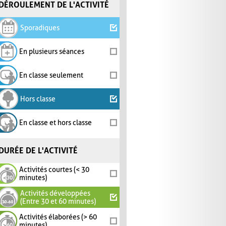
DÉROULEMENT DE L'ACTIVITÉ
Sporadiques
En plusieurs séances
En classe seulement
Hors classe
En classe et hors classe
DURÉE DE L'ACTIVITÉ
Activités courtes (< 30
minutes)
Activités développées
(Entre 30 et 60 minutes)
Activités élaborées (> 60
minutes)