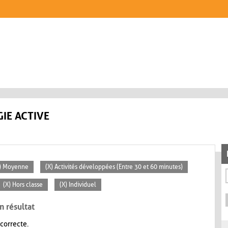
IE ACTIVE
) Moyenne
(X) Activités développées (Entre 30 et 60 minutes)
(X) Hors classe
(X) Individuel
n résultat
 correcte.