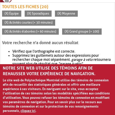
TOUTES LES FICHES (20)
(X) Équipe
(X) Sporadiques
(X) Moyenne
(X) Activités courtes (< 30 minutes)
(X) Activités élaborées (> 60 minutes)
(X) Grand groupe (> 100)
Votre recherche n'a donné aucun résultat
Vérifiez que l'orthographe est correcte.
Supprimez les guillemets autour des expressions pour
rechercher chaque mot séparément.
garage à vélo
retournera
souvent plus de résultat que
"garage à vélo"
.
NOTRE SITE WEB UTILISE DES TÉMOINS AFIN DE
Envisagez d'élargir votre recherche avec
OR
.
garage OR vélo
retournera souvent plus de résultat que
garage à vélo
.
REHAUSSER VOTRE EXPÉRIENCE DE NAVIGATION.
Le site web de Polytechnique Montréal utilise des témoins de connexion
afin de recueillir des statistiques générales et offrir une meilleure
expérience à ses visiteurs. En naviguant sur le site, vous acceptez
l’utilisation de ces témoins selon les modalités spécifiées aux conditions
d’utilisation. Vous pouvez refuser les témoins de connexion en modifiant
vos paramètres de navigation. Pour en savoir plus sur le recours aux
témoins de connexion et sur la protection de vos renseignements
personnels,
cliquez ici
.
Avis de confidentialité et conditions d’utilisation