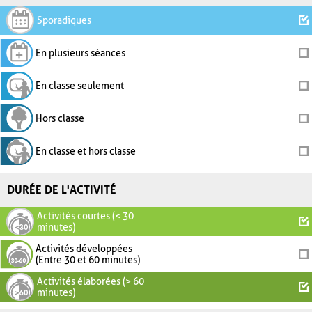
Sporadiques
En plusieurs séances
En classe seulement
Hors classe
En classe et hors classe
DURÉE DE L'ACTIVITÉ
Activités courtes (< 30
minutes)
Activités développées
(Entre 30 et 60 minutes)
Activités élaborées (> 60
minutes)