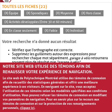
TOUTES LES FICHES (22)
(X) Équipe
(X) Sporadiques
(X) Moyenne
(X) Hors classe
(X) Activités développées (Entre 30 et 60 minutes)
(X) En classe seulement
(X) Faible
(X) Individuel
Votre recherche n'a donné aucun résultat
Vérifiez que l'orthographe est correcte.
Supprimez les guillemets autour des expressions pour
rechercher chaque mot séparément.
garage à vélo
retournera
souvent plus de résultat que
"garage à vélo"
.
NOTRE SITE WEB UTILISE DES TÉMOINS AFIN DE
Envisagez d'élargir votre recherche avec
OR
.
garage OR vélo
retournera souvent plus de résultat que
garage à vélo
.
REHAUSSER VOTRE EXPÉRIENCE DE NAVIGATION.
Le site web de Polytechnique Montréal utilise des témoins de connexion
afin de recueillir des statistiques générales et offrir une meilleure
expérience à ses visiteurs. En naviguant sur le site, vous acceptez
l’utilisation de ces témoins selon les modalités spécifiées aux conditions
d’utilisation. Vous pouvez refuser les témoins de connexion en modifiant
vos paramètres de navigation. Pour en savoir plus sur le recours aux
témoins de connexion et sur la protection de vos renseignements
personnels,
cliquez ici
.
Avis de confidentialité et conditions d’utilisation