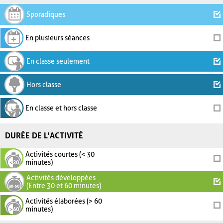
Sporadiques
En plusieurs séances
En classe seulement
Hors classe
En classe et hors classe
DURÉE DE L'ACTIVITÉ
Activités courtes (< 30
minutes)
Activités développées
(Entre 30 et 60 minutes)
Activités élaborées (> 60
minutes)