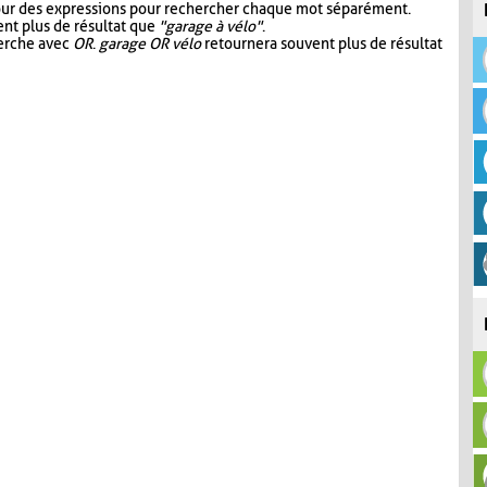
our des expressions pour rechercher chaque mot séparément.
nt plus de résultat que
"garage à vélo"
.
herche avec
OR
.
garage OR vélo
retournera souvent plus de résultat