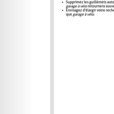
Supprimez les guillemets aut
garage à vélo
retournera souve
Envisagez d'élargir votre rec
que
garage à vélo
.