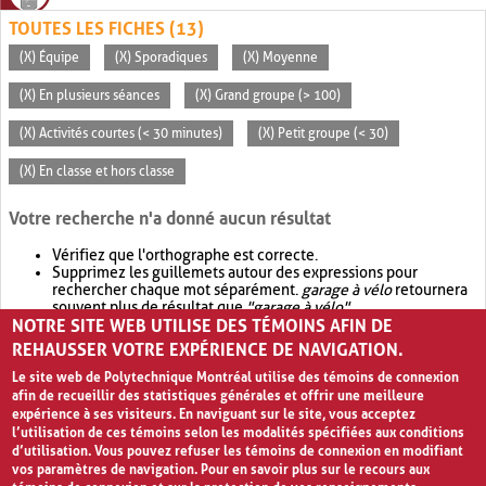
TOUTES LES FICHES (13)
(X) Équipe
(X) Sporadiques
(X) Moyenne
(X) En plusieurs séances
(X) Grand groupe (> 100)
(X) Activités courtes (< 30 minutes)
(X) Petit groupe (< 30)
(X) En classe et hors classe
Votre recherche n'a donné aucun résultat
Vérifiez que l'orthographe est correcte.
Supprimez les guillemets autour des expressions pour
rechercher chaque mot séparément.
garage à vélo
retournera
souvent plus de résultat que
"garage à vélo"
.
NOTRE SITE WEB UTILISE DES TÉMOINS AFIN DE
Envisagez d'élargir votre recherche avec
OR
.
garage OR vélo
retournera souvent plus de résultat que
garage à vélo
.
REHAUSSER VOTRE EXPÉRIENCE DE NAVIGATION.
Le site web de Polytechnique Montréal utilise des témoins de connexion
afin de recueillir des statistiques générales et offrir une meilleure
expérience à ses visiteurs. En naviguant sur le site, vous acceptez
l’utilisation de ces témoins selon les modalités spécifiées aux conditions
d’utilisation. Vous pouvez refuser les témoins de connexion en modifiant
vos paramètres de navigation. Pour en savoir plus sur le recours aux