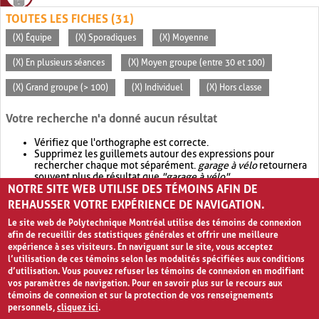
TOUTES LES FICHES (31)
(X) Équipe
(X) Sporadiques
(X) Moyenne
(X) En plusieurs séances
(X) Moyen groupe (entre 30 et 100)
(X) Grand groupe (> 100)
(X) Individuel
(X) Hors classe
Votre recherche n'a donné aucun résultat
Vérifiez que l'orthographe est correcte.
Supprimez les guillemets autour des expressions pour
rechercher chaque mot séparément.
garage à vélo
retournera
souvent plus de résultat que
"garage à vélo"
.
NOTRE SITE WEB UTILISE DES TÉMOINS AFIN DE
Envisagez d'élargir votre recherche avec
OR
.
garage OR vélo
retournera souvent plus de résultat que
garage à vélo
.
REHAUSSER VOTRE EXPÉRIENCE DE NAVIGATION.
Le site web de Polytechnique Montréal utilise des témoins de connexion
afin de recueillir des statistiques générales et offrir une meilleure
expérience à ses visiteurs. En naviguant sur le site, vous acceptez
l’utilisation de ces témoins selon les modalités spécifiées aux conditions
d’utilisation. Vous pouvez refuser les témoins de connexion en modifiant
vos paramètres de navigation. Pour en savoir plus sur le recours aux
témoins de connexion et sur la protection de vos renseignements
personnels,
cliquez ici
.
Avis de confidentialité et conditions d’utilisation