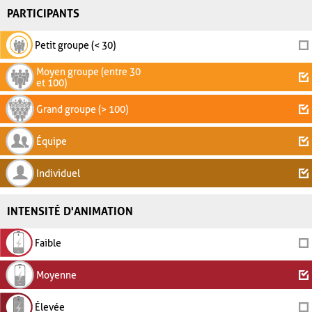
PARTICIPANTS
Petit groupe (< 30)
Moyen groupe (entre 30
et 100)
Grand groupe (> 100)
Équipe
Individuel
INTENSITÉ D'ANIMATION
Faible
Moyenne
Élevée