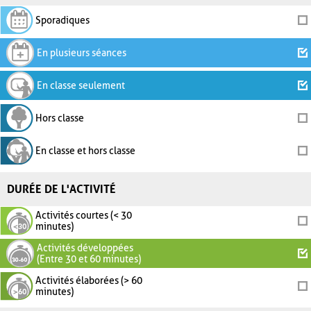
Sporadiques
En plusieurs séances
En classe seulement
Hors classe
En classe et hors classe
DURÉE DE L'ACTIVITÉ
Activités courtes (< 30
minutes)
Activités développées
(Entre 30 et 60 minutes)
Activités élaborées (> 60
minutes)