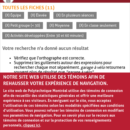
TOUTES LES FICHES (11)
(X) Équipe
(X) Élevée
(X) En plusieurs séances
(X) Petit groupe (< 30)
(X) Moyenne
(X) En classe seulement
(X) Activités développées (Entre 30 et 60 minutes)
Votre recherche n'a donné aucun résultat
Vérifiez que l'orthographe est correcte.
Supprimez les guillemets autour des expressions pour
rechercher chaque mot séparément.
garage à vélo
retournera
souvent plus de résultat que
"garage à vélo"
.
NOTRE SITE WEB UTILISE DES TÉMOINS AFIN DE
Envisagez d'élargir votre recherche avec
OR
.
garage OR vélo
retournera souvent plus de résultat que
garage à vélo
.
REHAUSSER VOTRE EXPÉRIENCE DE NAVIGATION.
Le site web de Polytechnique Montréal utilise des témoins de connexion
afin de recueillir des statistiques générales et offrir une meilleure
expérience à ses visiteurs. En naviguant sur le site, vous acceptez
l’utilisation de ces témoins selon les modalités spécifiées aux conditions
d’utilisation. Vous pouvez refuser les témoins de connexion en modifiant
vos paramètres de navigation. Pour en savoir plus sur le recours aux
témoins de connexion et sur la protection de vos renseignements
personnels,
cliquez ici
.
Avis de confidentialité et conditions d’utilisation