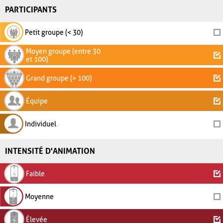
PARTICIPANTS
Petit groupe (< 30)
Moyen groupe (entre 30
et 100)
Grand groupe (> 100)
Équipe
Individuel
INTENSITÉ D'ANIMATION
Faible
Moyenne
Élevée