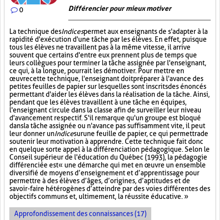
Différencier pour mieux motiver
0
La technique des
Indices
permet aux enseignants de s'adapter à la
rapidité d'exécution d'une tâche par les élèves. En effet, puisque
tous les élèves ne travaillent pas à la même vitesse, il arrive
souvent que certains d'entre eux prennent plus de temps que
leurs collègues pour terminer la tâche assignée par l'enseignant,
ce qui, à la longue, pourrait les démotiver. Pour mettre en
œuvre cette technique, l'enseignant doit préparer à l'avance des
petites feuilles de papier sur lesquelles sont inscrits des énoncés
permettant d'aider les élèves dans la réalisation de la tâche. Ainsi,
pendant que les élèves travaillent à une tâche en équipes,
l'enseignant circule dans la classe afin de surveiller leur niveau
d'avancement respectif. S'il remarque qu'un groupe est bloqué
dans la tâche assignée ou n'avance pas suffisamment vite, il peut
leur donner un
Indice
sur
une feuille de papier, ce qui permettra de
soutenir leur motivation à apprendre. Cette technique fait donc
en quelque sorte appel à la différenciation pédagogique. Selon le
Conseil supérieur de l'éducation du Québec (1993), la pédagogie
différenciée est « une démarche qui met en œuvre un ensemble
diversifié de moyens d’enseignement et d’apprentissage pour
permettre à des élèves d’âges, d’origines, d’aptitudes et de
savoir-faire hétérogènes d’atteindre par des voies différentes des
objectifs communs et, ultimement, la réussite éducative. »
Approfondissement des connaissances (17)