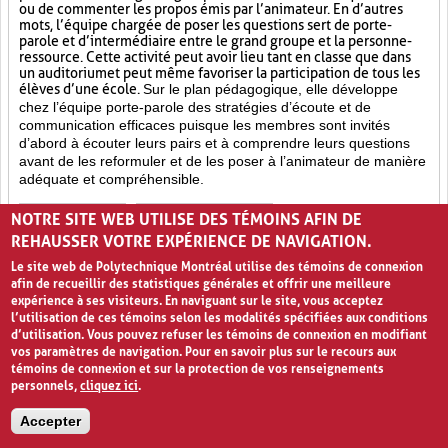
ou de commenter les propos émis par l’animateur. En d’autres
mots, l’équipe chargée de poser les questions sert de porte-
parole et d’intermédiaire entre le grand groupe et la personne-
ressource. Cette activité peut avoir lieu tant en classe que dans
un auditorium et peut même favoriser la participation de tous les
élèves d’une école.
Sur le plan pédagogique, elle développe
chez l’équipe porte-parole des stratégies d’écoute et de
communication efficaces puisque les membres sont invités
d’abord à écouter leurs pairs et à comprendre leurs questions
avant de les reformuler et de les poser à l’animateur de manière
adéquate et compréhensible.
Échanges (13)
Travail d'équipe (8)
NOTRE SITE WEB UTILISE DES TÉMOINS AFIN DE
REHAUSSER VOTRE EXPÉRIENCE DE NAVIGATION.
Approfondissement des connaissances (17)
Le site web de Polytechnique Montréal utilise des témoins de connexion
afin de recueillir des statistiques générales et offrir une meilleure
PAGES
expérience à ses visiteurs. En naviguant sur le site, vous acceptez
l’utilisation de ces témoins selon les modalités spécifiées aux conditions
«
‹
1
2
3
4
›
»
d’utilisation. Vous pouvez refuser les témoins de connexion en modifiant
vos paramètres de navigation. Pour en savoir plus sur le recours aux
témoins de connexion et sur la protection de vos renseignements
personnels,
cliquez ici
.
Accepter