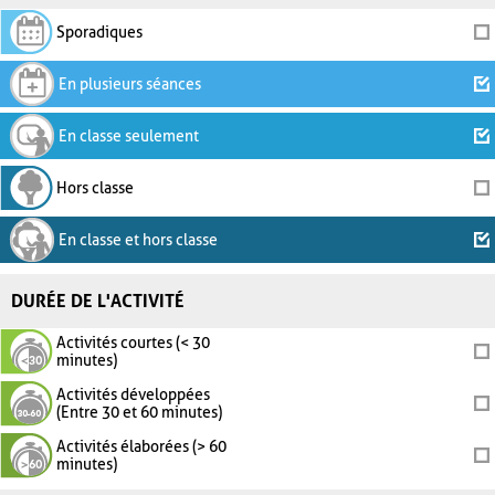
Sporadiques
En plusieurs séances
En classe seulement
Hors classe
En classe et hors classe
DURÉE DE L'ACTIVITÉ
Activités courtes (< 30
minutes)
Activités développées
(Entre 30 et 60 minutes)
Activités élaborées (> 60
minutes)