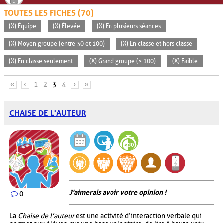
TOUTES LES FICHES (70)
(X) Équipe
(X) Élevée
(X) En plusieurs séances
(X) Moyen groupe (entre 30 et 100)
(X) En classe et hors classe
(X) En classe seulement
(X) Grand groupe (> 100)
(X) Faible
PAGES
«
‹
1
2
3
4
›
»
CHAISE DE L'AUTEUR
J'aimerais avoir votre opinion !
0
La
Chaise de l’auteur
est une activité d’interaction verbale qui