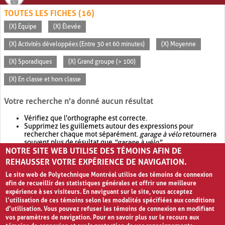
TOUTES LES FICHES (16)
(X) Équipe
(X) Élevée
(X) Activités développées (Entre 30 et 60 minutes)
(X) Moyenne
(X) Sporadiques
(X) Grand groupe (> 100)
(X) En classe et hors classe
Votre recherche n'a donné aucun résultat
Vérifiez que l'orthographe est correcte.
Supprimez les guillemets autour des expressions pour
rechercher chaque mot séparément.
garage à vélo
retournera
souvent plus de résultat que
"garage à vélo"
.
NOTRE SITE WEB UTILISE DES TÉMOINS AFIN DE
Envisagez d'élargir votre recherche avec
OR
.
garage OR vélo
retournera souvent plus de résultat que
garage à vélo
.
REHAUSSER VOTRE EXPÉRIENCE DE NAVIGATION.
Le site web de Polytechnique Montréal utilise des témoins de connexion
afin de recueillir des statistiques générales et offrir une meilleure
expérience à ses visiteurs. En naviguant sur le site, vous acceptez
l’utilisation de ces témoins selon les modalités spécifiées aux conditions
d’utilisation. Vous pouvez refuser les témoins de connexion en modifiant
vos paramètres de navigation. Pour en savoir plus sur le recours aux