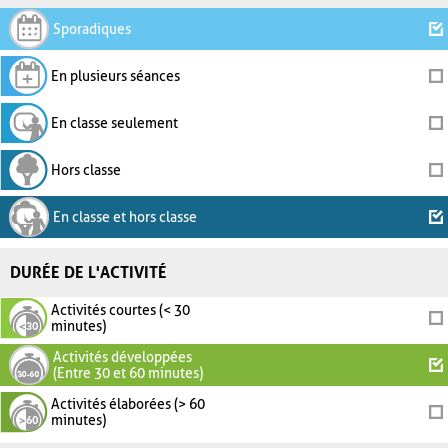
Sporadiques
En plusieurs séances
En classe seulement
Hors classe
En classe et hors classe
DURÉE DE L'ACTIVITÉ
Activités courtes (< 30
minutes)
Activités développées
(Entre 30 et 60 minutes)
Activités élaborées (> 60
minutes)