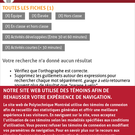
TOUTES LES FICHES (1)
(X) Équipe
(X) Élevée
(X) Hors classe
(X) En classe et hors classe
(X) Activités développées (Entre 30 et 60 minutes)
(X) Activités courtes (< 30 minutes)
Votre recherche n'a donné aucun résultat
Vérifiez que l'orthographe est correcte.
Supprimez les guillemets autour des expressions pour
rechercher chaque mot séparément.
garage à vélo
retournera
souvent plus de résultat que
"garage à vélo"
.
NOTRE SITE WEB UTILISE DES TÉMOINS AFIN DE
Envisagez d'élargir votre recherche avec
OR
.
garage OR vélo
retournera souvent plus de résultat que
garage à vélo
.
REHAUSSER VOTRE EXPÉRIENCE DE NAVIGATION.
Le site web de Polytechnique Montréal utilise des témoins de connexion
afin de recueillir des statistiques générales et offrir une meilleure
expérience à ses visiteurs. En naviguant sur le site, vous acceptez
l’utilisation de ces témoins selon les modalités spécifiées aux conditions
d’utilisation. Vous pouvez refuser les témoins de connexion en modifiant
vos paramètres de navigation. Pour en savoir plus sur le recours aux