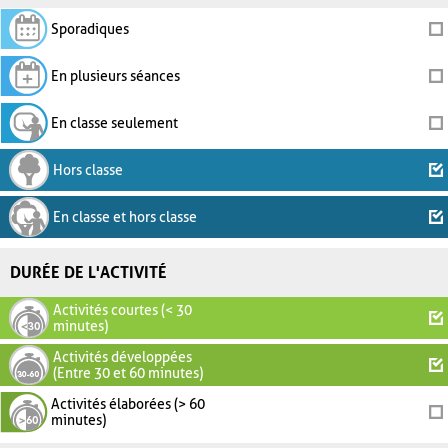
Sporadiques
En plusieurs séances
En classe seulement
Hors classe
En classe et hors classe
DURÉE DE L'ACTIVITÉ
Activités courtes (< 30
minutes)
Activités développées
(Entre 30 et 60 minutes)
Activités élaborées (> 60
minutes)