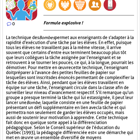
Formule explosive !
0
La technique des
Bombes
permet aux enseignants de s'adapter à la
rapidité d'exécution d'une tâche par les élèves. En effet, puisque
tous les élèves ne travaillent pas à la même vitesse, il arrive
souvent que certains d'entre eux terminent beaucoup plus tôt
que leurs collègues la tâche assignée par l'enseignant et se
retrouvent à se tourner les pouces, ce qui, à la longue, pourrait les
démotiver. Pour mettre en œuvre cette technique, l'enseignant
doit préparer à l'avance des petites feuilles de papier sur
lesquelles sont inscrits des énoncés permettant de complexifier la
tâche des élèves. Ainsi, pendant que les élèves travaillent en
équipe sur une tâche, l'enseignant circule dans la classe afin de
surveiller leur niveau d'avancement respectif. S'il remarque qu'un
groupe a presque terminé la tâche qui lui est assignée, il peut leur
lancer une
Bombe
, laquelle consiste en une feuille de papier
présentant un défi supplémentaire en lien avec la tâche et qui
permettra non seulement de garder les élèves occupés, mais
aussi de soutenir leur motivation à apprendre. Cette technique
fait donc en quelque sorte appel à la différenciation
pédagogique. Selon le Conseil supérieur de l'éducation du
Québec (1993), la pédagogie différenciée est « une démarche qui
met en œuvre un ensemble diversifié de moyens