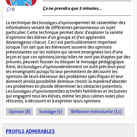
Ça ne prendra que 5 minutes...
0
La technique des
Sondages d'opinion
permet de rassembler des
informations venant de différentes personnes sur un sujet
particulier. Cette technique permet donc d'explorer la variété
d'opinions des élèves d'un groupe et d'en apprendre
davantage sur chacun. Ceci est particulièrement important
lorsque l'on sait que les élèves ont souvent des opinions
préexistantes sur les notions qui seront enseignées lors d'une
leçon et que ces opinions, lorsqu'elles ne sont pas étayées par des
preuves, peuvent fausser ou bloquer le message pédagogique.
Ainsi, les
Sondages d'opinion
deviennent un outil précieux pour
les enseignants puisqu'ils leur permettent de découvrir les
opinions de leurs élèves sur des problèmes spécifiques et leur
donnent ainsi la possibilité de mieux choisir la manière d'aborder
ces problèmes en plus de déterminer les obstacles potentiels.
Les
Sondages d'opinion
sont des activités familières et inclusives
qui engagent tous les élèves, même les plus calmes ou les plus
réticents, à découvrir et à exprimer leurs opinions.
Opinion (8)
Sondage (5)
Réflexion individuelle (31)
PROFILS ADMIRABLES