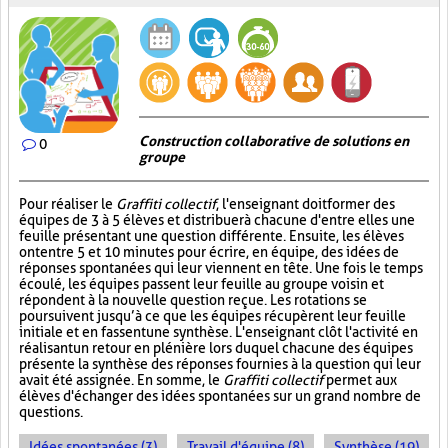
Construction collaborative de solutions en
0
groupe
Pour réaliser le
Graffiti collectif
, l'enseignant doit former des
équipes de 3 à 5 élèves et distribuer à chacune d'entre elles une
feuille présentant une question différente. Ensuite, les élèves
ont entre 5 et 10 minutes pour écrire, en équipe, des idées de
réponses spontanées qui leur viennent en tête. Une fois le temps
écoulé, les équipes passent leur feuille au groupe voisin et
répondent à la nouvelle question reçue. Les rotations se
poursuivent jusqu’à ce que les équipes récupèrent leur feuille
initiale et en fassent une synthèse. L'enseignant clôt l'activité en
réalisant un retour en plénière lors duquel chacune des équipes
présente la synthèse des réponses fournies à la question qui leur
avait été assignée. En somme, le
Graffiti collectif
permet aux
élèves d'échanger des idées spontanées sur un grand nombre de
questions.
Idées spontanées (3)
Travail d'équipe (8)
Synthèse (19)