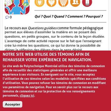
Qui ? Quoi ? Quand ? Comment ? Pourquoi ?
0
Le recours aux
Questions guidées
comme formule pédagogique
permet aux élèves d’assimiler la matière en se posant des
questions, en petits groupes, sur le contenu de la leçon étudiée.
L’avantage de cette activité repose sur le fait que l’enseignant
crée lui-même les questions, ce qui lui donne la possibilité de
diriger la réflexion des élèves dans le sens désiré,
NOTRE SITE WEB UTILISE DES TÉMOINS AFIN DE
conformément aux objectifs de la leçon. Ainsi, la discussion
ayant lieu parmi les différentes équipes s’alimente des questions
REHAUSSER VOTRE EXPÉRIENCE DE NAVIGATION.
suggérées par l’enseignant. Les questions posées guident les
Le site web de Polytechnique Montréal utilise des témoins de connexion
élèves afin qu’ils s’approprient mieux la matière couverte et les
afin de recueillir des statistiques générales et offrir une meilleure
aident à approfondir leur réflexion sur le sujet.
expérience à ses visiteurs. En naviguant sur le site, vous acceptez
l’utilisation de ces témoins selon les modalités spécifiées aux conditions
Participation active (6)
Partage (13)
d’utilisation. Vous pouvez refuser les témoins de connexion en modifiant
vos paramètres de navigation. Pour en savoir plus sur le recours aux
Approfondissement des connaissances (17)
témoins de connexion et sur la protection de vos renseignements
personnels,
cliquez ici
.
PAGES
Accepter
«
‹
1
2
3
4
›
»