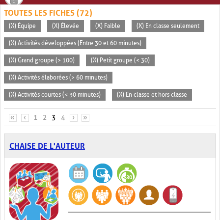
TOUTES LES FICHES (72)
(X) Équipe
(X) Élevée
(X) Faible
(X) En classe seulement
(X) Activités développées (Entre 30 et 60 minutes)
(X) Grand groupe (> 100)
(X) Petit groupe (< 30)
(X) Activités élaborées (> 60 minutes)
(X) Activités courtes (< 30 minutes)
(X) En classe et hors classe
PAGES
«
‹
1
2
3
4
›
»
CHAISE DE L'AUTEUR