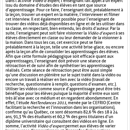
Dans l’activité
Vidéo d’expert
, l’enseignant fait appel à un expert
issu du domaine d’études des élèves en tant que source
d’apprentissage. Pour ce faire, l’enseignant doit, préalablement à
la leçon, trouver un expert en la matière, l’interviewer et filmer
cet interview. Il est également possible pour l’enseignant de
trouver des vidéos déjà disponibles en ligne et de les utiliser dans
sa classe, en respectant, bien entendu, les droits d’auteur. Par la
suite, l’enseignant peut soit faire visionner la
Vidéo d’expert
à ses
élèves directement en classe ou leur demander de la visionner à
la maison. Dans tous les cas, cet exercice peut se faire
préalablement à la leçon, telle une activité brise-glace, ou encore
après la leçon afin de consolider les apprentissages des élèves.
Afin que cette formule pédagogique soit efficace quant aux
apprentissages, l’enseignant doit prévoir une séance de
rétroaction et de suivi afin de synthétiser les apprentissages
réalisés. Cette séance de rétroaction peut être aussi simple
qu’une discussion en plénière sur le sujet traité dans la vidéo ou
encore un travail à réaliser en lien avec la vidéo (travail de
recherche, questionnaire à remplir, questions d’examen, etc.).
Utiliser les vidéos comme source d’apprentissage peut être très
bénéfique pour les élèves puisque la majorité d’entre eux sont
très à l’aise avec ce médium et en regardent abondamment. En
effet, l’étude
NetTendances 2011
, menée par le CEFRIO (Centre
facilitant la recherche et l’innovation dans les organisations),
confirme qu’au Québec, ce sont désormais 82,6 % des 18 à 24
ans, 91,3 % des étudiants et 60,2 % des gens titulaires d’un
diplôme universitaire qui consultent des vidéos en ligne. En
somme, l’activité
Vidéo d’expert
permet aux élèves de varier