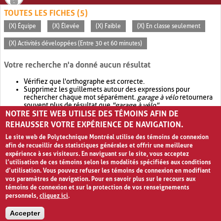
TOUTES LES FICHES (5)
(X) Équipe
(X) Élevée
(X) Faible
(X) En classe seulement
(X) Activités développées (Entre 30 et 60 minutes)
Votre recherche n'a donné aucun résultat
Vérifiez que l'orthographe est correcte.
Supprimez les guillemets autour des expressions pour
rechercher chaque mot séparément.
garage à vélo
retournera
souvent plus de résultat que
"garage à vélo"
.
NOTRE SITE WEB UTILISE DES TÉMOINS AFIN DE
Envisagez d'élargir votre recherche avec
OR
.
garage OR vélo
retournera souvent plus de résultat que
garage à vélo
.
REHAUSSER VOTRE EXPÉRIENCE DE NAVIGATION.
Le site web de Polytechnique Montréal utilise des témoins de connexion
afin de recueillir des statistiques générales et offrir une meilleure
expérience à ses visiteurs. En naviguant sur le site, vous acceptez
l’utilisation de ces témoins selon les modalités spécifiées aux conditions
d’utilisation. Vous pouvez refuser les témoins de connexion en modifiant
vos paramètres de navigation. Pour en savoir plus sur le recours aux
témoins de connexion et sur la protection de vos renseignements
personnels,
cliquez ici
.
Avis de confidentialité et conditions d’utilisation
Accepter