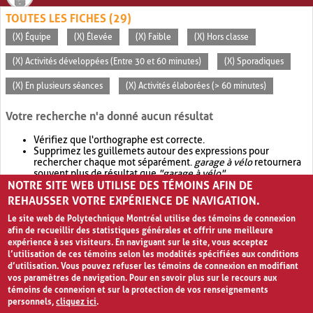
TOUTES LES FICHES (29)
(X) Équipe
(X) Élevée
(X) Faible
(X) Hors classe
(X) Activités développées (Entre 30 et 60 minutes)
(X) Sporadiques
(X) En plusieurs séances
(X) Activités élaborées (> 60 minutes)
Votre recherche n'a donné aucun résultat
Vérifiez que l'orthographe est correcte.
Supprimez les guillemets autour des expressions pour
rechercher chaque mot séparément.
garage à vélo
retournera
souvent plus de résultat que
"garage à vélo"
.
NOTRE SITE WEB UTILISE DES TÉMOINS AFIN DE
Envisagez d'élargir votre recherche avec
OR
.
garage OR vélo
retournera souvent plus de résultat que
garage à vélo
.
REHAUSSER VOTRE EXPÉRIENCE DE NAVIGATION.
Le site web de Polytechnique Montréal utilise des témoins de connexion
afin de recueillir des statistiques générales et offrir une meilleure
expérience à ses visiteurs. En naviguant sur le site, vous acceptez
l’utilisation de ces témoins selon les modalités spécifiées aux conditions
d’utilisation. Vous pouvez refuser les témoins de connexion en modifiant
vos paramètres de navigation. Pour en savoir plus sur le recours aux
témoins de connexion et sur la protection de vos renseignements
personnels,
cliquez ici
.
Avis de confidentialité et conditions d’utilisation