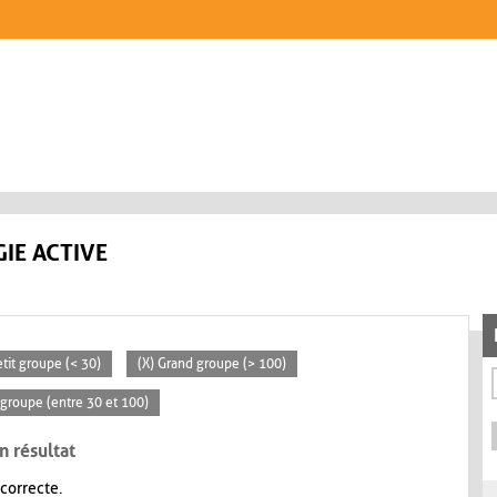
IE ACTIVE
etit groupe (< 30)
(X) Grand groupe (> 100)
groupe (entre 30 et 100)
n résultat
 correcte.