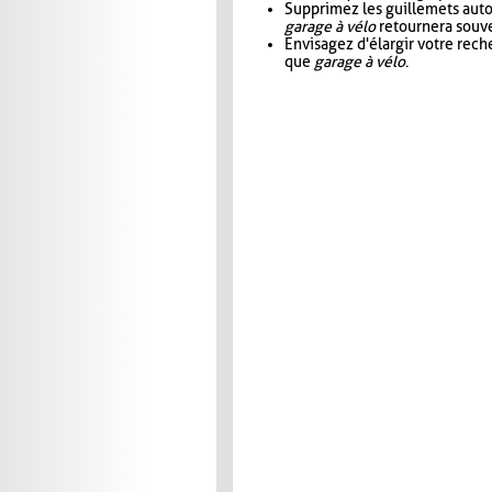
Supprimez les guillemets aut
garage à vélo
retournera souve
Envisagez d'élargir votre rec
que
garage à vélo
.