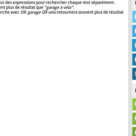
our des expressions pour rechercher chaque mot séparément.
nt plus de résultat que
"garage à vélo"
.
herche avec
OR
.
garage OR vélo
retournera souvent plus de résultat