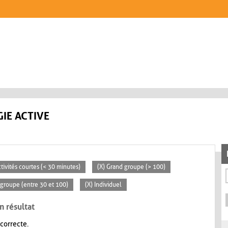
IE ACTIVE
ctivités courtes (< 30 minutes)
(X) Grand groupe (> 100)
groupe (entre 30 et 100)
(X) Individuel
n résultat
 correcte.