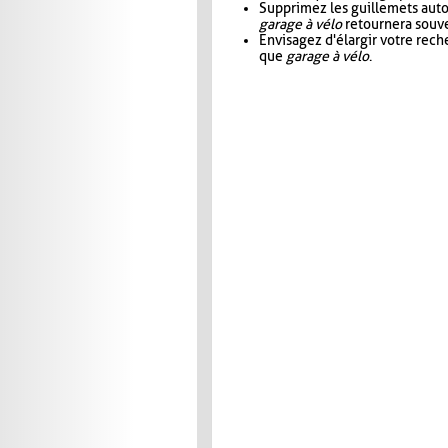
Supprimez les guillemets aut
garage à vélo
retournera souve
Envisagez d'élargir votre rec
que
garage à vélo
.