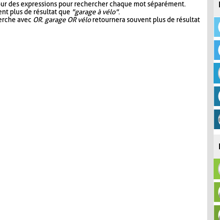
our des expressions pour rechercher chaque mot séparément.
nt plus de résultat que
"garage à vélo"
.
herche avec
OR
.
garage OR vélo
retournera souvent plus de résultat