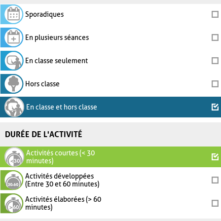
Sporadiques
En plusieurs séances
En classe seulement
Hors classe
En classe et hors classe
DURÉE DE L'ACTIVITÉ
Activités courtes (< 30
minutes)
Activités développées
(Entre 30 et 60 minutes)
Activités élaborées (> 60
minutes)