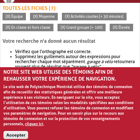
TOUTES LES FICHES (7)
(X) Équipe
(X) Moyenne
(X) Activités courtes (< 30 minutes)
(X) En classe et hors classe
(X) Grand groupe (> 100)
(X) Élevée
Votre recherche n'a donné aucun résultat
Vérifiez que l'orthographe est correcte.
Supprimez les guillemets autour des expressions pour
rechercher chaque mot séparément.
garage à vélo
retournera
souvent plus de résultat que
"garage à vélo"
.
NOTRE SITE WEB UTILISE DES TÉMOINS AFIN DE
Envisagez d'élargir votre recherche avec
OR
.
garage OR vélo
retournera souvent plus de résultat que
garage à vélo
.
REHAUSSER VOTRE EXPÉRIENCE DE NAVIGATION.
Le site web de Polytechnique Montréal utilise des témoins de connexion
afin de recueillir des statistiques générales et offrir une meilleure
expérience à ses visiteurs. En naviguant sur le site, vous acceptez
l’utilisation de ces témoins selon les modalités spécifiées aux conditions
d’utilisation. Vous pouvez refuser les témoins de connexion en modifiant
vos paramètres de navigation. Pour en savoir plus sur le recours aux
témoins de connexion et sur la protection de vos renseignements
personnels,
cliquez ici
.
Avis de confidentialité et conditions d’utilisation
Accepter