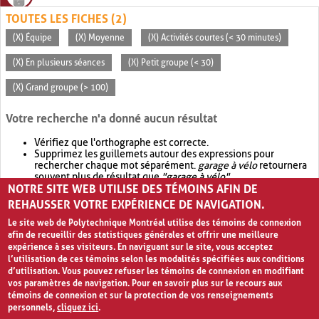
TOUTES LES FICHES (2)
(X) Équipe
(X) Moyenne
(X) Activités courtes (< 30 minutes)
(X) En plusieurs séances
(X) Petit groupe (< 30)
(X) Grand groupe (> 100)
Votre recherche n'a donné aucun résultat
Vérifiez que l'orthographe est correcte.
Supprimez les guillemets autour des expressions pour
rechercher chaque mot séparément.
garage à vélo
retournera
souvent plus de résultat que
"garage à vélo"
.
NOTRE SITE WEB UTILISE DES TÉMOINS AFIN DE
Envisagez d'élargir votre recherche avec
OR
.
garage OR vélo
retournera souvent plus de résultat que
garage à vélo
.
REHAUSSER VOTRE EXPÉRIENCE DE NAVIGATION.
Le site web de Polytechnique Montréal utilise des témoins de connexion
afin de recueillir des statistiques générales et offrir une meilleure
expérience à ses visiteurs. En naviguant sur le site, vous acceptez
l’utilisation de ces témoins selon les modalités spécifiées aux conditions
d’utilisation. Vous pouvez refuser les témoins de connexion en modifiant
vos paramètres de navigation. Pour en savoir plus sur le recours aux
témoins de connexion et sur la protection de vos renseignements
personnels,
cliquez ici
.
Avis de confidentialité et conditions d’utilisation