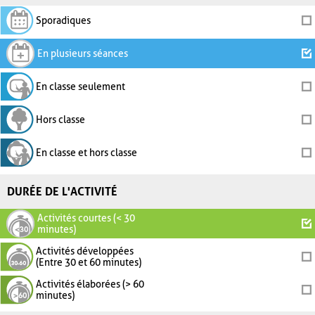
Sporadiques
En plusieurs séances
En classe seulement
Hors classe
En classe et hors classe
DURÉE DE L'ACTIVITÉ
Activités courtes (< 30
minutes)
Activités développées
(Entre 30 et 60 minutes)
Activités élaborées (> 60
minutes)