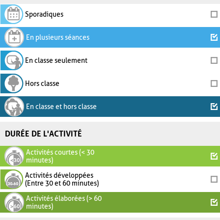
Sporadiques
En plusieurs séances
En classe seulement
Hors classe
En classe et hors classe
DURÉE DE L'ACTIVITÉ
Activités courtes (< 30
minutes)
Activités développées
(Entre 30 et 60 minutes)
Activités élaborées (> 60
minutes)