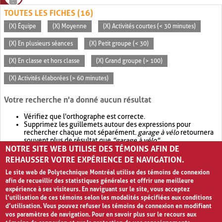
TOUTES LES FICHES (16)
(X) Équipe
(X) Moyenne
(X) Activités courtes (< 30 minutes)
(X) En plusieurs séances
(X) Petit groupe (< 30)
(X) En classe et hors classe
(X) Grand groupe (> 100)
(X) Activités élaborées (> 60 minutes)
Votre recherche n'a donné aucun résultat
Vérifiez que l'orthographe est correcte.
Supprimez les guillemets autour des expressions pour
rechercher chaque mot séparément.
garage à vélo
retournera
souvent plus de résultat que
"garage à vélo"
.
NOTRE SITE WEB UTILISE DES TÉMOINS AFIN DE
Envisagez d'élargir votre recherche avec
OR
.
garage OR vélo
retournera souvent plus de résultat que
garage à vélo
.
REHAUSSER VOTRE EXPÉRIENCE DE NAVIGATION.
Le site web de Polytechnique Montréal utilise des témoins de connexion
afin de recueillir des statistiques générales et offrir une meilleure
expérience à ses visiteurs. En naviguant sur le site, vous acceptez
l’utilisation de ces témoins selon les modalités spécifiées aux conditions
d’utilisation. Vous pouvez refuser les témoins de connexion en modifiant
vos paramètres de navigation. Pour en savoir plus sur le recours aux