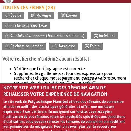
TOUTES LES FICHES (28)
(X) Équipe
(X) Moyenne
(X) Élevée
(X) En classe et hors classe
(X) Activités développées (Entre 30 et 60 minutes)
(X) Individuel
(X) En classe seulement
(X) Hors classe
(X) Faible
Votre recherche n'a donné aucun résultat
Vérifiez que l'orthographe est correcte.
Supprimez les guillemets autour des expressions pour
rechercher chaque mot séparément.
garage à vélo
retournera
souvent plus de résultat que
"garage à vélo"
.
NOTRE SITE WEB UTILISE DES TÉMOINS AFIN DE
Envisagez d'élargir votre recherche avec
OR
.
garage OR vélo
retournera souvent plus de résultat que
garage à vélo
.
REHAUSSER VOTRE EXPÉRIENCE DE NAVIGATION.
Le site web de Polytechnique Montréal utilise des témoins de connexion
afin de recueillir des statistiques générales et offrir une meilleure
expérience à ses visiteurs. En naviguant sur le site, vous acceptez
l’utilisation de ces témoins selon les modalités spécifiées aux conditions
d’utilisation. Vous pouvez refuser les témoins de connexion en modifiant
vos paramètres de navigation. Pour en savoir plus sur le recours aux