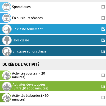
Sporadiques
En plusieurs séances
En classe seulement
Hors classe
En classe et hors classe
DURÉE DE L'ACTIVITÉ
Activités courtes (< 30
minutes)
Activités développées
(Entre 30 et 60 minutes)
Activités élaborées (> 60
minutes)