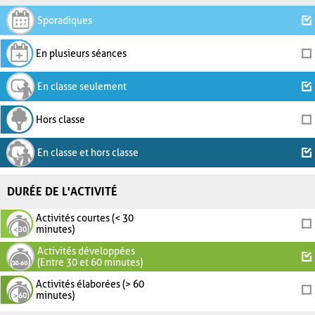
Sporadiques
En plusieurs séances
En classe seulement
Hors classe
En classe et hors classe
DURÉE DE L'ACTIVITÉ
Activités courtes (< 30
minutes)
Activités développées
(Entre 30 et 60 minutes)
Activités élaborées (> 60
minutes)