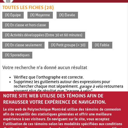
TOUTES LES FICHES (28)
(X) Équipe
(X) Moyenne
(X) Élevée
(X) En classe et hors classe
(X) Activités développées (Entre 30 et 60 minutes)
(X) En classe seulement
(X) Petit groupe (< 30)
(X) Faible
(X) Sporadiques
Votre recherche n'a donné aucun résultat
Vérifiez que l'orthographe est correcte.
Supprimez les guillemets autour des expressions pour
rechercher chaque mot séparément.
garage à vélo
retournera
souvent plus de résultat que
"garage à vélo"
.
NOTRE SITE WEB UTILISE DES TÉMOINS AFIN DE
Envisagez d'élargir votre recherche avec
OR
.
garage OR vélo
retournera souvent plus de résultat que
garage à vélo
.
REHAUSSER VOTRE EXPÉRIENCE DE NAVIGATION.
Le site web de Polytechnique Montréal utilise des témoins de connexion
afin de recueillir des statistiques générales et offrir une meilleure
expérience à ses visiteurs. En naviguant sur le site, vous acceptez
l’utilisation de ces témoins selon les modalités spécifiées aux conditions