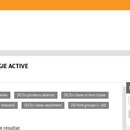
IE ACTIVE
levée
(X) En plusieurs séances
(X) En classe et hors classe
0 minutes)
(X) En classe seulement
(X) Petit groupe (< 30)
n résultat