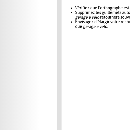
Vérifiez que l'orthographe est
Supprimez les guillemets aut
garage à vélo
retournera souve
Envisagez d'élargir votre rec
que
garage à vélo
.