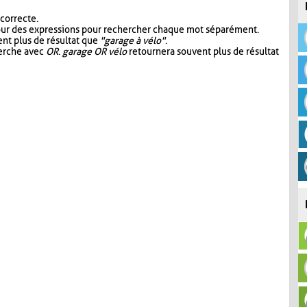
 correcte.
our des expressions pour rechercher chaque mot séparément.
nt plus de résultat que
"garage à vélo"
.
herche avec
OR
.
garage OR vélo
retournera souvent plus de résultat