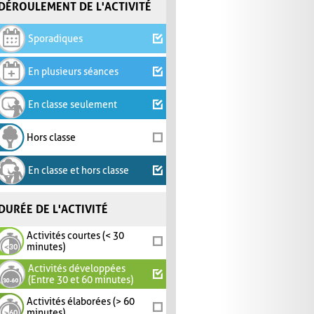
DÉROULEMENT DE L'ACTIVITÉ
Sporadiques
En plusieurs séances
En classe seulement
Hors classe
En classe et hors classe
DURÉE DE L'ACTIVITÉ
Activités courtes (< 30
minutes)
Activités développées
(Entre 30 et 60 minutes)
Activités élaborées (> 60
minutes)