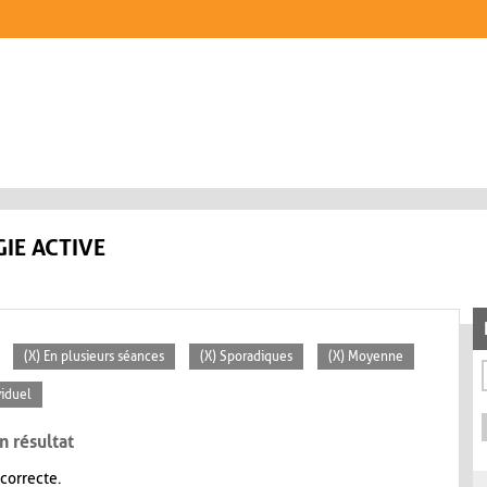
IE ACTIVE
(X) En plusieurs séances
(X) Sporadiques
(X) Moyenne
viduel
n résultat
 correcte.