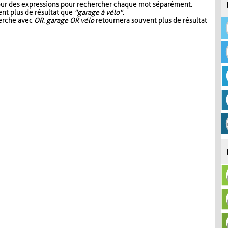
our des expressions pour rechercher chaque mot séparément.
nt plus de résultat que
"garage à vélo"
.
herche avec
OR
.
garage OR vélo
retournera souvent plus de résultat