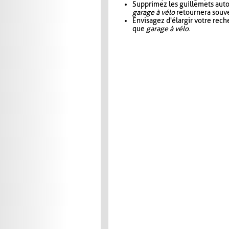
Supprimez les guillemets aut
garage à vélo
retournera souve
Envisagez d'élargir votre rec
que
garage à vélo
.