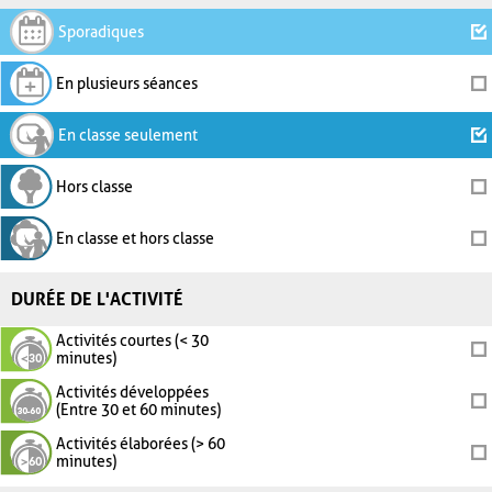
Sporadiques
En plusieurs séances
En classe seulement
Hors classe
En classe et hors classe
DURÉE DE L'ACTIVITÉ
Activités courtes (< 30
minutes)
Activités développées
(Entre 30 et 60 minutes)
Activités élaborées (> 60
minutes)