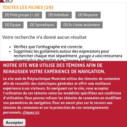
TOUTES LES FICHES (29)
(X) Petit groupe (< 30)
(X) Individuel
(X) Moyenne
(X) Équipe
(X) Sporadiques
(X) En classe seulement
Votre recherche n'a donné aucun résultat
Vérifiez que l'orthographe est correcte.
Supprimez les guillemets autour des expressions pour
rechercher chaque mot séparément.
garage à vélo
retournera
souvent plus de résultat que
"garage à vélo"
.
NOTRE SITE WEB UTILISE DES TÉMOINS AFIN DE
Envisagez d'élargir votre recherche avec
OR
.
garage OR vélo
retournera souvent plus de résultat que
garage à vélo
.
REHAUSSER VOTRE EXPÉRIENCE DE NAVIGATION.
Le site web de Polytechnique Montréal utilise des témoins de connexion
afin de recueillir des statistiques générales et offrir une meilleure
expérience à ses visiteurs. En naviguant sur le site, vous acceptez
l’utilisation de ces témoins selon les modalités spécifiées aux conditions
d’utilisation. Vous pouvez refuser les témoins de connexion en modifiant
vos paramètres de navigation. Pour en savoir plus sur le recours aux
témoins de connexion et sur la protection de vos renseignements
personnels,
cliquez ici
.
Avis de confidentialité et conditions d’utilisation
Accepter