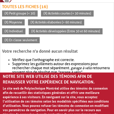
TOUTES LES FICHES (16)
(X) Petit groupe (< 30)
(X) Activités courtes (< 30 minutes)
(X) Moyenne
(X) Activités élaborées (> 60 minutes)
(X) Individuel
(X) Activités développées (Entre 30 et 60 minutes)
(X) En classe seulement
Votre recherche n'a donné aucun résultat
Vérifiez que l'orthographe est correcte.
Supprimez les guillemets autour des expressions pour
rechercher chaque mot séparément.
garage à vélo
retournera
souvent plus de résultat que
"garage à vélo"
.
NOTRE SITE WEB UTILISE DES TÉMOINS AFIN DE
Envisagez d'élargir votre recherche avec
OR
.
garage OR vélo
retournera souvent plus de résultat que
garage à vélo
.
REHAUSSER VOTRE EXPÉRIENCE DE NAVIGATION.
Le site web de Polytechnique Montréal utilise des témoins de connexion
afin de recueillir des statistiques générales et offrir une meilleure
expérience à ses visiteurs. En naviguant sur le site, vous acceptez
l’utilisation de ces témoins selon les modalités spécifiées aux conditions
d’utilisation. Vous pouvez refuser les témoins de connexion en modifiant
vos paramètres de navigation. Pour en savoir plus sur le recours aux