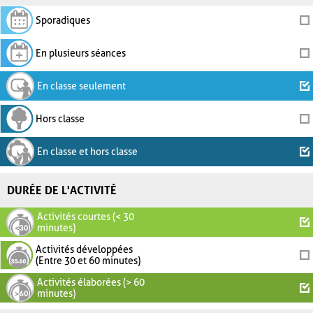
Sporadiques
En plusieurs séances
En classe seulement
Hors classe
En classe et hors classe
DURÉE DE L'ACTIVITÉ
Activités courtes (< 30
minutes)
Activités développées
(Entre 30 et 60 minutes)
Activités élaborées (> 60
minutes)