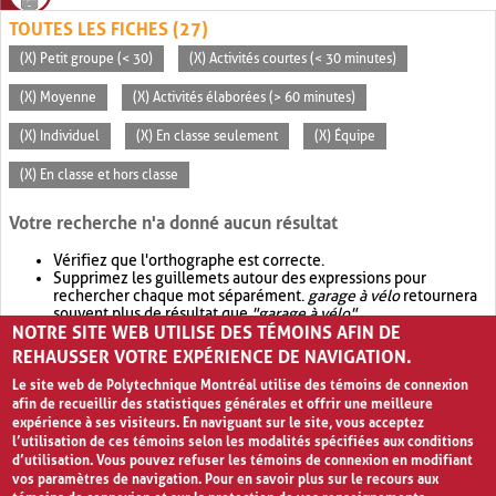
TOUTES LES FICHES (27)
(X) Petit groupe (< 30)
(X) Activités courtes (< 30 minutes)
(X) Moyenne
(X) Activités élaborées (> 60 minutes)
(X) Individuel
(X) En classe seulement
(X) Équipe
(X) En classe et hors classe
Votre recherche n'a donné aucun résultat
Vérifiez que l'orthographe est correcte.
Supprimez les guillemets autour des expressions pour
rechercher chaque mot séparément.
garage à vélo
retournera
souvent plus de résultat que
"garage à vélo"
.
NOTRE SITE WEB UTILISE DES TÉMOINS AFIN DE
Envisagez d'élargir votre recherche avec
OR
.
garage OR vélo
retournera souvent plus de résultat que
garage à vélo
.
REHAUSSER VOTRE EXPÉRIENCE DE NAVIGATION.
Le site web de Polytechnique Montréal utilise des témoins de connexion
afin de recueillir des statistiques générales et offrir une meilleure
expérience à ses visiteurs. En naviguant sur le site, vous acceptez
l’utilisation de ces témoins selon les modalités spécifiées aux conditions
d’utilisation. Vous pouvez refuser les témoins de connexion en modifiant
vos paramètres de navigation. Pour en savoir plus sur le recours aux