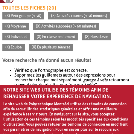
TOUTES LES FICHES (20)
(X) Petit groupe (< 30)
(X) Activités courtes (< 30 minutes)
(X) Moyenne
(X) Activités élaborées (> 60 minutes)
(X) Individuel
(X) En classe seulement
(X) Hors classe
(X) Équipe
(X) En plusieurs séances
Votre recherche n'a donné aucun résultat
Vérifiez que l'orthographe est correcte.
Supprimez les guillemets autour des expressions pour
rechercher chaque mot séparément.
garage à vélo
retournera
souvent plus de résultat que
"garage à vélo"
.
NOTRE SITE WEB UTILISE DES TÉMOINS AFIN DE
Envisagez d'élargir votre recherche avec
OR
.
garage OR vélo
retournera souvent plus de résultat que
garage à vélo
.
REHAUSSER VOTRE EXPÉRIENCE DE NAVIGATION.
Le site web de Polytechnique Montréal utilise des témoins de connexion
afin de recueillir des statistiques générales et offrir une meilleure
expérience à ses visiteurs. En naviguant sur le site, vous acceptez
l’utilisation de ces témoins selon les modalités spécifiées aux conditions
d’utilisation. Vous pouvez refuser les témoins de connexion en modifiant
vos paramètres de navigation. Pour en savoir plus sur le recours aux