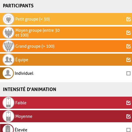
PARTICIPANTS
Petit groupe (< 30)
Moyen groupe (entre 30
et 100)
Grand groupe (> 100)
Équipe
Individuel
INTENSITÉ D'ANIMATION
Faible
Moyenne
Élevée