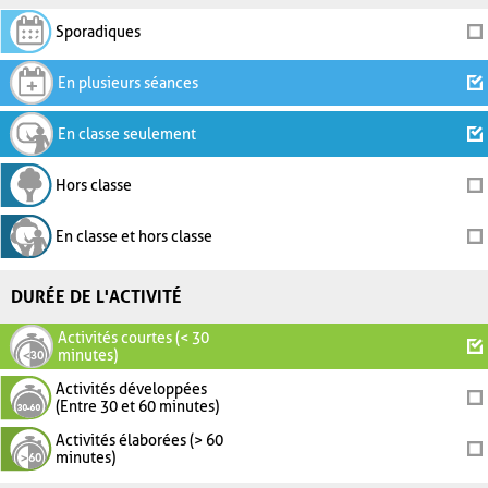
Sporadiques
En plusieurs séances
En classe seulement
Hors classe
En classe et hors classe
DURÉE DE L'ACTIVITÉ
Activités courtes (< 30
minutes)
Activités développées
(Entre 30 et 60 minutes)
Activités élaborées (> 60
minutes)