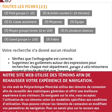
TOUTES LES FICHES (23)
(X) Petit groupe (< 30)
(X) Activités courtes (< 30 minutes)
(X) En classe seulement
(X) Moyenne
(X) Équipe
(X) Moyen groupe (entre 30 et 100)
(X) En plusieurs séances
(X) Grand groupe (> 100)
(X) Faible
Votre recherche n'a donné aucun résultat
Vérifiez que l'orthographe est correcte.
Supprimez les guillemets autour des expressions pour
rechercher chaque mot séparément.
garage à vélo
retournera
souvent plus de résultat que
"garage à vélo"
.
NOTRE SITE WEB UTILISE DES TÉMOINS AFIN DE
Envisagez d'élargir votre recherche avec
OR
.
garage OR vélo
retournera souvent plus de résultat que
garage à vélo
.
REHAUSSER VOTRE EXPÉRIENCE DE NAVIGATION.
Le site web de Polytechnique Montréal utilise des témoins de connexion
afin de recueillir des statistiques générales et offrir une meilleure
expérience à ses visiteurs. En naviguant sur le site, vous acceptez
l’utilisation de ces témoins selon les modalités spécifiées aux conditions
d’utilisation. Vous pouvez refuser les témoins de connexion en modifiant
vos paramètres de navigation. Pour en savoir plus sur le recours aux