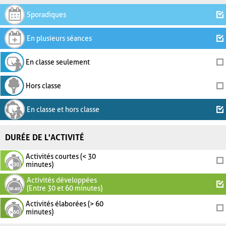
Sporadiques
En plusieurs séances
En classe seulement
Hors classe
En classe et hors classe
DURÉE DE L'ACTIVITÉ
Activités courtes (< 30
minutes)
Activités développées
(Entre 30 et 60 minutes)
Activités élaborées (> 60
minutes)