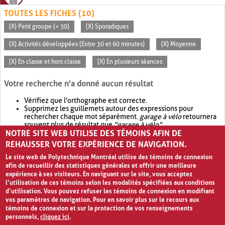
TOUTES LES FICHES (10)
(X) Petit groupe (< 30)
(X) Sporadiques
(X) Activités développées (Entre 30 et 60 minutes)
(X) Moyenne
(X) En classe et hors classe
(X) En plusieurs séances
Votre recherche n'a donné aucun résultat
Vérifiez que l'orthographe est correcte.
Supprimez les guillemets autour des expressions pour
rechercher chaque mot séparément.
garage à vélo
retournera
souvent plus de résultat que
"garage à vélo"
.
NOTRE SITE WEB UTILISE DES TÉMOINS AFIN DE
Envisagez d'élargir votre recherche avec
OR
.
garage OR vélo
retournera souvent plus de résultat que
garage à vélo
.
REHAUSSER VOTRE EXPÉRIENCE DE NAVIGATION.
Le site web de Polytechnique Montréal utilise des témoins de connexion
afin de recueillir des statistiques générales et offrir une meilleure
expérience à ses visiteurs. En naviguant sur le site, vous acceptez
l’utilisation de ces témoins selon les modalités spécifiées aux conditions
d’utilisation. Vous pouvez refuser les témoins de connexion en modifiant
vos paramètres de navigation. Pour en savoir plus sur le recours aux
témoins de connexion et sur la protection de vos renseignements
personnels,
cliquez ici
.
Avis de confidentialité et conditions d’utilisation