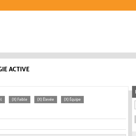
IE ACTIVE
el
(X) Faible
(X) Élevée
(X) Équipe