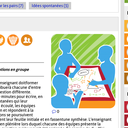
les pairs (7)
Idées spontanées (3)
utions en groupe
'enseignant doit former
ribuer à chacune d'entre
estion différente.
0 minutes pour écrire, en
tanées qui leur
 écoulé, les équipes
in et répondent à la
0
ions se poursuivent
nt leur feuille initiale et en fassent une synthèse. L'enseignant
our en plénière lors duquel chacune des équipes présente la