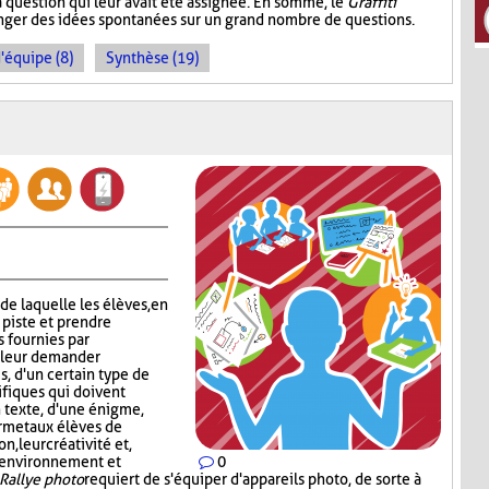
a question qui leur avait été assignée. En somme, le
Graffiti
ger des idées spontanées sur un grand nombre de questions.
d'équipe (8)
Synthèse (19)
 de laquelle les élèves, en
 piste et prendre
s fournies par
c leur demander
s, d'un certain type de
ifiques qui doivent
n texte, d'une énigme,
rmet aux élèves de
, leur créativité et,
n environnement et
0
Rallye photo
requiert de s'équiper d'appareils photo, de sorte à