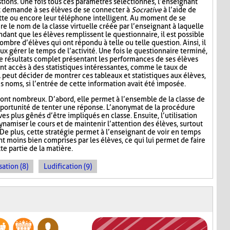
tions. Une fois tous ces paramètres sélectionnés, l’enseignant
t demande à ses élèves de se connecter à
Socrative
à l’aide de
lette ou encore leur téléphone intelligent. Au moment de se
re le nom de la classe virtuelle créée par l’enseignant à laquelle
ndant que les élèves remplissent le questionnaire, il est possible
ombre d’élèves qui ont répondu à telle ou telle question. Ainsi, il
ux gérer le temps de l’activité. Une fois le questionnaire terminé,
de résultats complet présentant les performances de ses élèves
nt accès à des statistiques intéressantes, comme le taux de
l peut décider de montrer ces tableaux et statistiques aux élèves,
s noms, si l’entrée de cette information avait été imposée.
ont nombreux. D’abord, elle permet à l’ensemble de la classe de
l’opportunité de tenter une réponse. L’anonymat de la procédure
es plus gênés d’être impliqués en classe. Ensuite, l’utilisation
namiser le cours et de maintenir l’attention des élèves, surtout
De plus, cette stratégie permet à l’enseignant de voir en temps
ont moins bien comprises par les élèves, ce qui lui permet de faire
te partie de la matière.
sation (8)
Ludification (9)