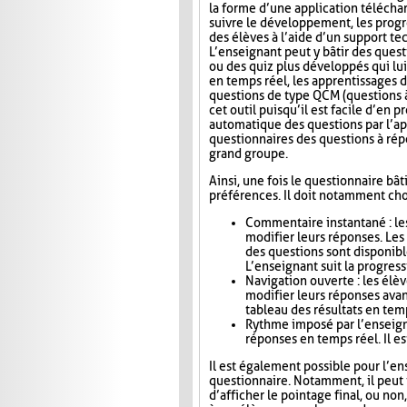
la forme d’une application télécha
suivre le développement, les progr
des élèves à l’aide d’un support t
L’enseignant peut y bâtir des quest
ou des quiz plus développés qui lui
en temps réel, les apprentissages d
questions de type QCM (questions à
cet outil puisqu’il est facile d’en
automatique des questions par l’app
questionnaires des questions à répo
grand groupe.
Ainsi, une fois le questionnaire bât
préférences. Il doit notamment choi
Commentaire instantané : le
modifier leurs réponses. Le
des questions sont disponibl
L’enseignant suit la progress
Navigation ouverte : les élè
modifier leurs réponses avan
tableau des résultats en tem
Rythme imposé par l’enseigna
réponses en temps réel. Il es
Il est également possible pour l’en
questionnaire. Notamment, il peut i
d’afficher le pointage final, ou no