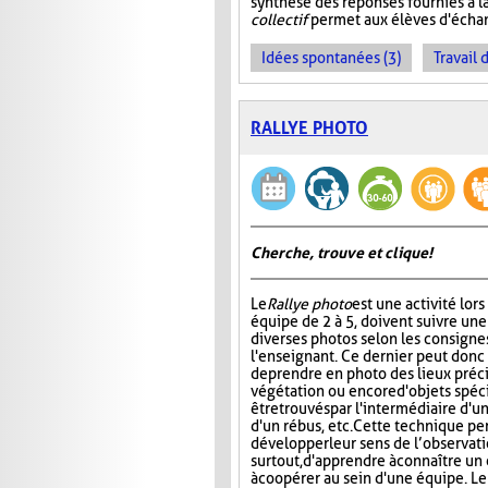
synthèse des réponses fournies à l
collectif
permet aux élèves d'échan
Idées spontanées (3)
Travail 
RALLYE PHOTO
Cherche, trouve et clique !
Le
Rallye photo
est une activité lors
équipe de 2 à 5, doivent suivre une
diverses photos selon les consigne
l'enseignant. Ce dernier peut don
de prendre en photo des lieux préci
végétation ou encore d'objets spéc
être trouvés par l'intermédiaire d'u
d'un rébus, etc. Cette technique pe
développer leur sens de l’observation
surtout, d'apprendre à connaître u
à coopérer au sein d'une équipe. Le