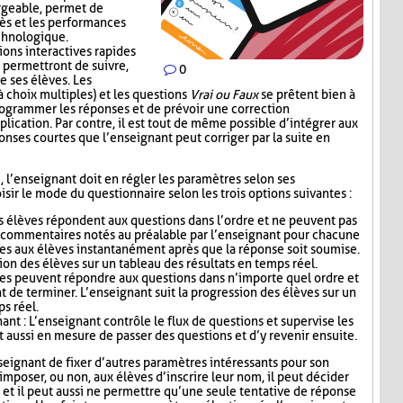
rgeable, permet de
ès et les performances
echnologique.
ions interactives rapides
 permettront de suivre,
0
e ses élèves. Les
 choix multiples) et les questions
Vrai ou Faux
se prêtent bien à
 programmer les réponses et de prévoir une correction
lication. Par contre, il est tout de même possible d’intégrer aux
nses courtes que l’enseignant peut corriger par la suite en
i, l’enseignant doit en régler les paramètres selon ses
sir le mode du questionnaire selon les trois options suivantes :
s élèves répondent aux questions dans l’ordre et ne peuvent pas
s commentaires notés au préalable par l’enseignant pour chacune
es aux élèves instantanément après que la réponse soit soumise.
ion des élèves sur un tableau des résultats en temps réel.
ves peuvent répondre aux questions dans n’importe quel ordre et
t de terminer. L’enseignant suit la progression des élèves sur un
ps réel.
nt : L’enseignant contrôle le flux de questions et supervise les
t aussi en mesure de passer des questions et d’y revenir ensuite.
seignant de fixer d’autres paramètres intéressants pour son
mposer, ou non, aux élèves d’inscrire leur nom, il peut décider
n, et il peut aussi ne permettre qu’une seule tentative de réponse