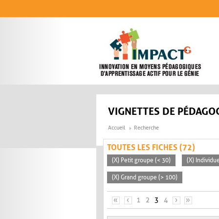
Aller au contenu principal
VIGNETTES DE PÉDAGOG
Accueil
Recherche
TOUTES LES FICHES (72)
(X) Petit groupe (< 30)
(X) Individu
(X) Grand groupe (> 100)
PAGES
«
‹
1
2
3
4
›
»