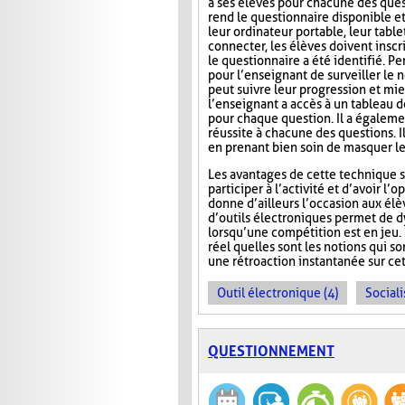
à ses élèves pour chacune des ques
rend le questionnaire disponible e
leur ordinateur portable, leur tab
connecter, les élèves doivent inscri
le questionnaire a été identifié. Pe
pour l’enseignant de surveiller le n
peut suivre leur progression et mie
l’enseignant a accès à un tableau 
pour chaque question. Il a égaleme
réussite à chacune des questions. I
en prenant bien soin de masquer le
Les avantages de cette technique s
participer à l’activité et d’avoir 
donne d’ailleurs l’occasion aux élèv
d’outils électroniques permet de dy
lorsqu’une compétition est en jeu. 
réel quelles sont les notions qui s
une rétroaction instantanée sur cet
Outil électronique (4)
Sociali
QUESTIONNEMENT