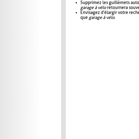
Supprimez les guillemets aut
garage à vélo
retournera souve
Envisagez d'élargir votre rec
que
garage à vélo
.