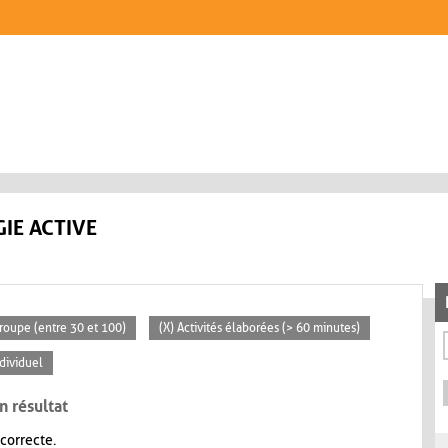
IE ACTIVE
roupe (entre 30 et 100)
(X) Activités élaborées (> 60 minutes)
ndividuel
n résultat
 correcte.