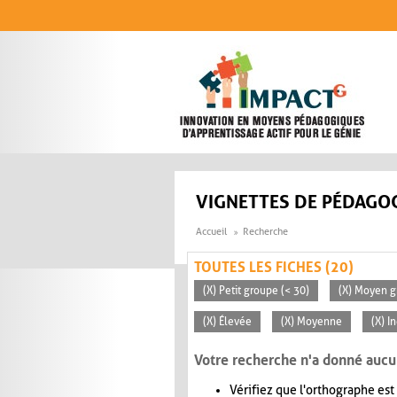
Aller au contenu principal
VIGNETTES DE PÉDAGOG
Accueil
Recherche
TOUTES LES FICHES (20)
(X) Petit groupe (< 30)
(X) Moyen g
(X) Élevée
(X) Moyenne
(X) I
Votre recherche n'a donné aucu
Vérifiez que l'orthographe est