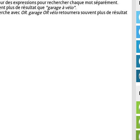
our des expressions pour rechercher chaque mot séparément.
nt plus de résultat que
"garage à vélo"
.
herche avec
OR
.
garage OR vélo
retournera souvent plus de résultat