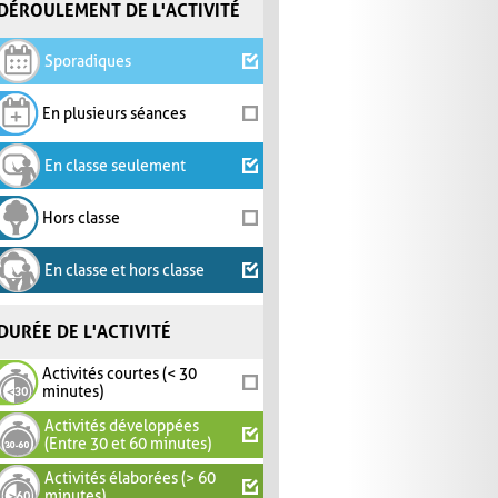
DÉROULEMENT DE L'ACTIVITÉ
Sporadiques
En plusieurs séances
En classe seulement
Hors classe
En classe et hors classe
DURÉE DE L'ACTIVITÉ
Activités courtes (< 30
minutes)
Activités développées
(Entre 30 et 60 minutes)
Activités élaborées (> 60
minutes)