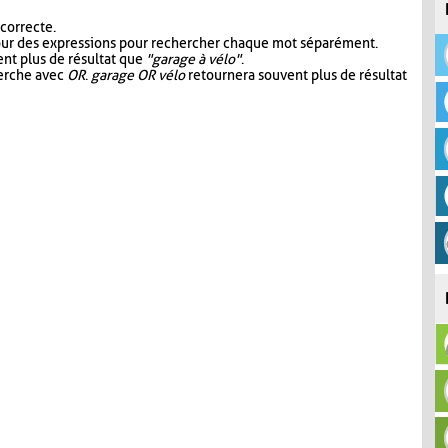
 correcte.
our des expressions pour rechercher chaque mot séparément.
nt plus de résultat que
"garage à vélo"
.
herche avec
OR
.
garage OR vélo
retournera souvent plus de résultat