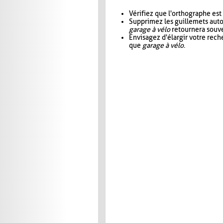
Vérifiez que l'orthographe est
Supprimez les guillemets aut
garage à vélo
retournera souve
Envisagez d'élargir votre rec
que
garage à vélo
.