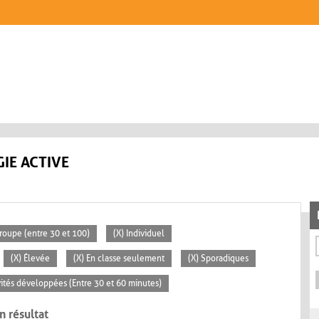
IE ACTIVE
roupe (entre 30 et 100)
(X) Individuel
(X) Élevée
(X) En classe seulement
(X) Sporadiques
ivités développées (Entre 30 et 60 minutes)
n résultat