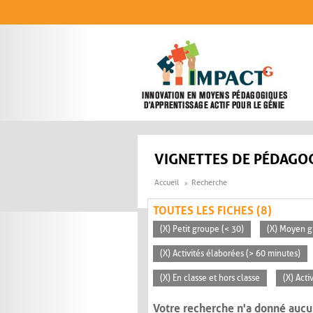
Aller au contenu principal
VIGNETTES DE PÉDAGOG
Accueil
Recherche
TOUTES LES FICHES (8)
(X) Petit groupe (< 30)
(X) Moyen g
(X) Activités élaborées (> 60 minutes)
(X) En classe et hors classe
(X) Act
Votre recherche n'a donné aucu