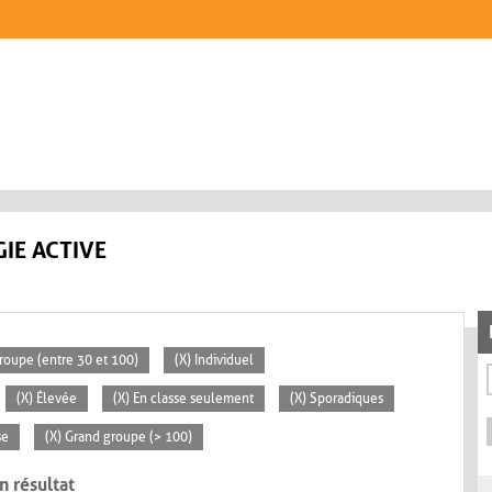
IE ACTIVE
roupe (entre 30 et 100)
(X) Individuel
(X) Élevée
(X) En classe seulement
(X) Sporadiques
se
(X) Grand groupe (> 100)
n résultat