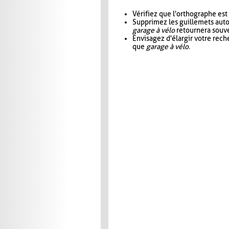
Vérifiez que l'orthographe est
Supprimez les guillemets aut
garage à vélo
retournera souve
Envisagez d'élargir votre rec
que
garage à vélo
.