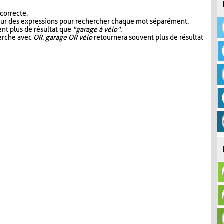
 correcte.
our des expressions pour rechercher chaque mot séparément.
nt plus de résultat que
"garage à vélo"
.
herche avec
OR
.
garage OR vélo
retournera souvent plus de résultat