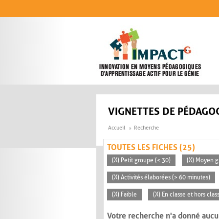
Aller au contenu principal
VIGNETTES DE PÉDAGOG
Accueil
Recherche
TOUTES LES FICHES (25)
(X) Petit groupe (< 30)
(X) Moyen g
(X) Activités élaborées (> 60 minutes)
(X) Faible
(X) En classe et hors clas
Votre recherche n'a donné aucu