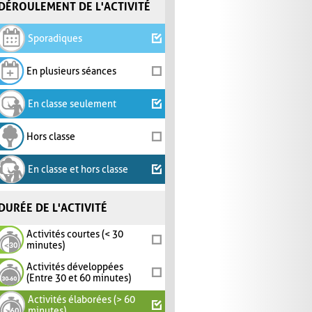
DÉROULEMENT DE L'ACTIVITÉ
Sporadiques
En plusieurs séances
En classe seulement
Hors classe
En classe et hors classe
DURÉE DE L'ACTIVITÉ
Activités courtes (< 30
minutes)
Activités développées
(Entre 30 et 60 minutes)
Activités élaborées (> 60
minutes)