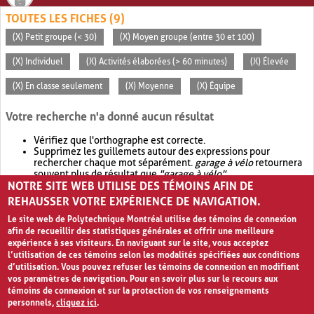
TOUTES LES FICHES (9)
(X) Petit groupe (< 30)
(X) Moyen groupe (entre 30 et 100)
(X) Individuel
(X) Activités élaborées (> 60 minutes)
(X) Élevée
(X) En classe seulement
(X) Moyenne
(X) Équipe
Votre recherche n'a donné aucun résultat
Vérifiez que l'orthographe est correcte.
Supprimez les guillemets autour des expressions pour
rechercher chaque mot séparément.
garage à vélo
retournera
souvent plus de résultat que
"garage à vélo"
.
NOTRE SITE WEB UTILISE DES TÉMOINS AFIN DE
Envisagez d'élargir votre recherche avec
OR
.
garage OR vélo
retournera souvent plus de résultat que
garage à vélo
.
REHAUSSER VOTRE EXPÉRIENCE DE NAVIGATION.
Le site web de Polytechnique Montréal utilise des témoins de connexion
afin de recueillir des statistiques générales et offrir une meilleure
expérience à ses visiteurs. En naviguant sur le site, vous acceptez
l’utilisation de ces témoins selon les modalités spécifiées aux conditions
d’utilisation. Vous pouvez refuser les témoins de connexion en modifiant
vos paramètres de navigation. Pour en savoir plus sur le recours aux
témoins de connexion et sur la protection de vos renseignements
personnels,
cliquez ici
.
Avis de confidentialité et conditions d’utilisation