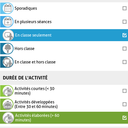
Sporadiques
En plusieurs séances
En classe seulement
Hors classe
En classe et hors classe
DURÉE DE L'ACTIVITÉ
Activités courtes (< 30
minutes)
Activités développées
(Entre 30 et 60 minutes)
Activités élaborées (> 60
minutes)