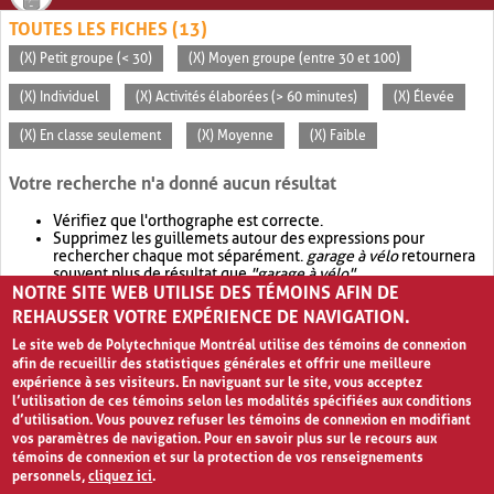
TOUTES LES FICHES (13)
(X) Petit groupe (< 30)
(X) Moyen groupe (entre 30 et 100)
(X) Individuel
(X) Activités élaborées (> 60 minutes)
(X) Élevée
(X) En classe seulement
(X) Moyenne
(X) Faible
Votre recherche n'a donné aucun résultat
Vérifiez que l'orthographe est correcte.
Supprimez les guillemets autour des expressions pour
rechercher chaque mot séparément.
garage à vélo
retournera
souvent plus de résultat que
"garage à vélo"
.
NOTRE SITE WEB UTILISE DES TÉMOINS AFIN DE
Envisagez d'élargir votre recherche avec
OR
.
garage OR vélo
retournera souvent plus de résultat que
garage à vélo
.
REHAUSSER VOTRE EXPÉRIENCE DE NAVIGATION.
Le site web de Polytechnique Montréal utilise des témoins de connexion
afin de recueillir des statistiques générales et offrir une meilleure
expérience à ses visiteurs. En naviguant sur le site, vous acceptez
l’utilisation de ces témoins selon les modalités spécifiées aux conditions
d’utilisation. Vous pouvez refuser les témoins de connexion en modifiant
vos paramètres de navigation. Pour en savoir plus sur le recours aux
témoins de connexion et sur la protection de vos renseignements
personnels,
cliquez ici
.
Avis de confidentialité et conditions d’utilisation