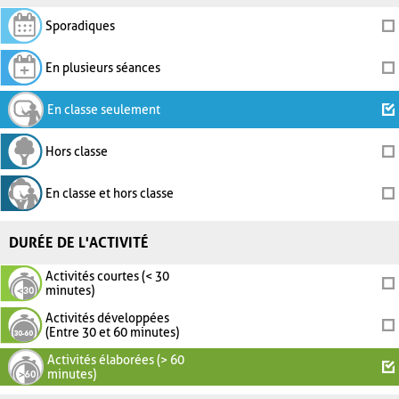
Sporadiques
En plusieurs séances
En classe seulement
Hors classe
En classe et hors classe
DURÉE DE L'ACTIVITÉ
Activités courtes (< 30
minutes)
Activités développées
(Entre 30 et 60 minutes)
Activités élaborées (> 60
minutes)