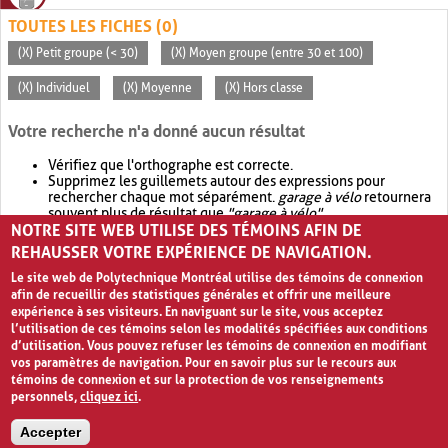
TOUTES LES FICHES (0)
(X) Petit groupe (< 30)
(X) Moyen groupe (entre 30 et 100)
(X) Individuel
(X) Moyenne
(X) Hors classe
Votre recherche n'a donné aucun résultat
Vérifiez que l'orthographe est correcte.
Supprimez les guillemets autour des expressions pour
rechercher chaque mot séparément.
garage à vélo
retournera
souvent plus de résultat que
"garage à vélo"
.
NOTRE SITE WEB UTILISE DES TÉMOINS AFIN DE
Envisagez d'élargir votre recherche avec
OR
.
garage OR vélo
retournera souvent plus de résultat que
garage à vélo
.
REHAUSSER VOTRE EXPÉRIENCE DE NAVIGATION.
Le site web de Polytechnique Montréal utilise des témoins de connexion
afin de recueillir des statistiques générales et offrir une meilleure
expérience à ses visiteurs. En naviguant sur le site, vous acceptez
l’utilisation de ces témoins selon les modalités spécifiées aux conditions
d’utilisation. Vous pouvez refuser les témoins de connexion en modifiant
vos paramètres de navigation. Pour en savoir plus sur le recours aux
témoins de connexion et sur la protection de vos renseignements
personnels,
cliquez ici
.
Avis de confidentialité et conditions d’utilisation
Accepter