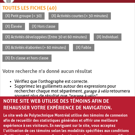
TOUTES LES FICHES (40)
(X) Petit groupe (< 30)
(X) Activités courtes (< 30 minutes)
(X) Élevée
(X) Hors classe
(X) Activités développées (Entre 30 et 60 minutes)
(X) Individuel
(X) Activités élaborées (> 60 minutes)
(X) Faible
(X) En classe et hors classe
Votre recherche n'a donné aucun résultat
Vérifiez que l'orthographe est correcte.
Supprimez les guillemets autour des expressions pour
rechercher chaque mot séparément.
garage à vélo
retournera
souvent plus de résultat que
"garage à vélo"
.
NOTRE SITE WEB UTILISE DES TÉMOINS AFIN DE
Envisagez d'élargir votre recherche avec
OR
.
garage OR vélo
retournera souvent plus de résultat que
garage à vélo
.
REHAUSSER VOTRE EXPÉRIENCE DE NAVIGATION.
Le site web de Polytechnique Montréal utilise des témoins de connexion
afin de recueillir des statistiques générales et offrir une meilleure
expérience à ses visiteurs. En naviguant sur le site, vous acceptez
l’utilisation de ces témoins selon les modalités spécifiées aux conditions