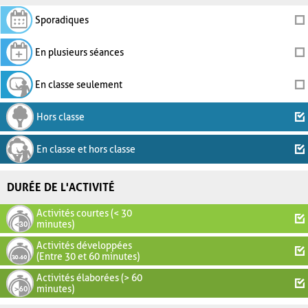
Sporadiques
En plusieurs séances
En classe seulement
Hors classe
En classe et hors classe
DURÉE DE L'ACTIVITÉ
Activités courtes (< 30
minutes)
Activités développées
(Entre 30 et 60 minutes)
Activités élaborées (> 60
minutes)